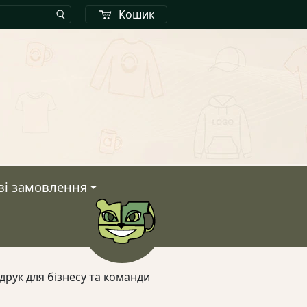
Кошик
ві замовлення
Кошик
друк для бізнесу та команди
У кошику немає тов