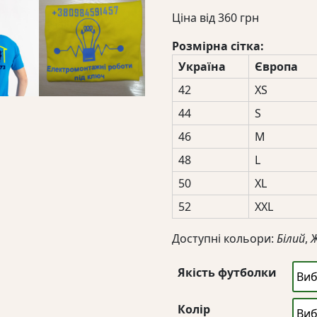
Ціна від
360
грн
Розмірна сітка:
Україна
Європа
42
XS
44
S
46
M
48
L
50
XL
52
XXL
Доступні кольори:
Білий
,
Якість футболки
Колір