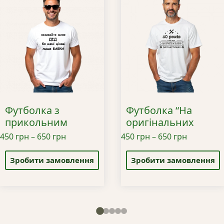
Футболка з
Футболка “На
прикольним
оригінальних
написом
запчастинах”
Діапазон
Діапазон
450
грн
–
650
грн
450
грн
–
650
грн
“Називайте мене
Цей
цін:
Цей
цін:
дід”
товар
від
товар
від
Зробити замовлення
Зробити замовлення
має
450 грн
має
450 грн
кілька
до
кілька
до
варіантів.
650 грн
варіантів.
650 грн
Параметри
Параметри
можна
можна