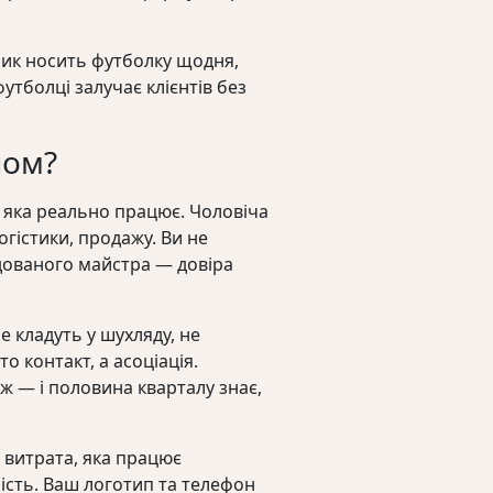
тник носить футболку щодня,
утболці залучає клієнтів без
пом?
, яка реально працює. Чоловіча
огістики, продажу. Ви не
ндованого майстра — довіра
е кладуть у шухляду, не
о контакт, а асоціація.
аж — і половина кварталу знає,
а витрата, яка працює
ність. Ваш логотип та телефон