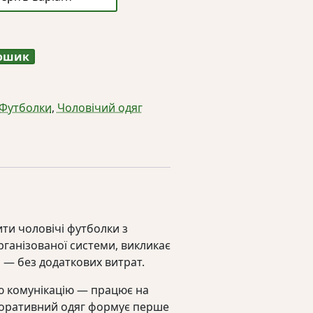
кошик
Футболки
,
Чоловічий одяг
ити чоловічі футболки з
ганізованої системи, викликає
но — без додаткових витрат.
ю комунікацію — працює на
рпоративний одяг формує перше