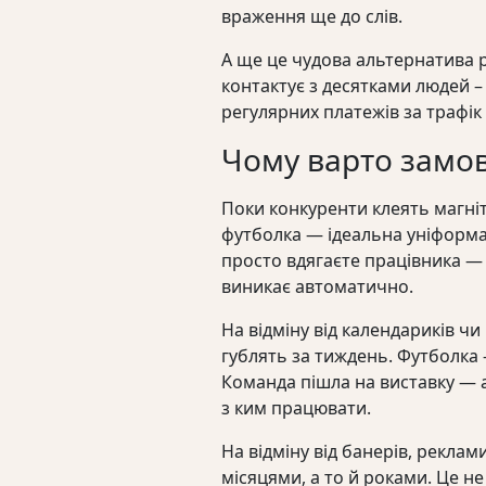
враження ще до слів.
А ще це чудова альтернатива р
контактує з десятками людей –
регулярних платежів за трафік
Чому варто замов
Поки конкуренти клеять магніт
футболка — ідеальна уніформа 
просто вдягаєте працівника — 
виникає автоматично.
На відміну від календариків чи
гублять за тиждень. Футболка —
Команда пішла на виставку — а
з ким працювати.
На відміну від банерів, реклам
місяцями, а то й роками. Це н