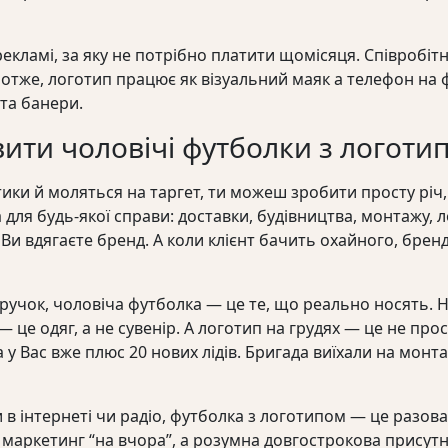
екламі, за яку не потрібно платити щомісяця. Співробі
 отже, логотип працює як візуальний маяк а телефон на ф
 та банери.
ити чоловічі футболки з логоти
ики й моляться на таргет, ти можеш зробити просту річ
для будь-якої справи: доставки, будівництва, монтажу, л
Ви вдягаєте бренд. А коли клієнт бачить охайного, бре
 ручок, чоловіча футболка — це те, що реально носять. Н
 це одяг, а не сувенір. А логотип на грудях — це не прост
 у Вас вже плюс 20 нових лідів. Бригада виїхали на монт
и в інтернеті чи радіо, футболка з логотипом — це разов
е маркетинг “на вчора”, а розумна довгострокова присут