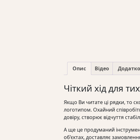
Опис
Відео
Додатк
Чіткий хід для тих
Якщо Ви читате ці рядки, то с
логотипом. Охайний співробіт
довіру, створює відчуття стабі
А ще це продуманий інструмен
об’єктах, доставляє замовлен