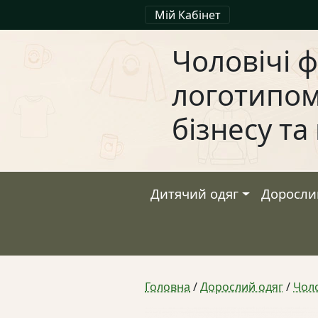
Мій Кабінет
Чоловічі 
логотипом
бізнесу т
Дитячий одяг
Доросли
Головна
/
Дорослий одяг
/
Чоло