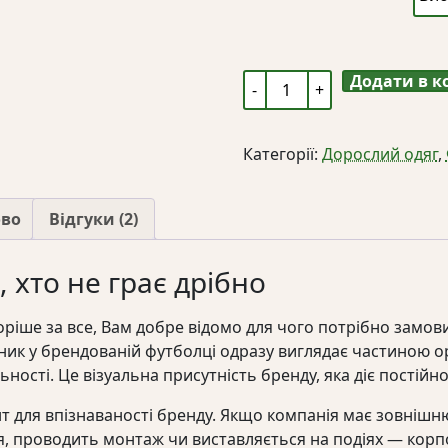
Додати в 
Чоловічі
футболки
з
Категорії:
Дорослий одяг
,
логотипом:
друк
для
ово
Відгуки (2)
бізнесу
та
, хто не грає дрібно
команди
кількість
коріше за все, Вам добре відомо для чого потрібно замов
ник у брендованій футболці одразу виглядає частиною ор
льності. Це візуальна присутність бренду, яка діє постій
т для впізнаваності бренду. Якщо компанія має зовнішн
ня, проводить монтаж чи виставляється на подіях — ко