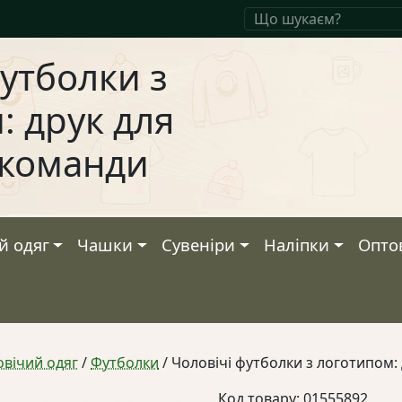
футболки з
: друк для
а команди
й одяг
Чашки
Сувеніри
Наліпки
Опто
вічий одяг
/
Футболки
/ Чоловічі футболки з логотипом: 
Код товару: 01555892