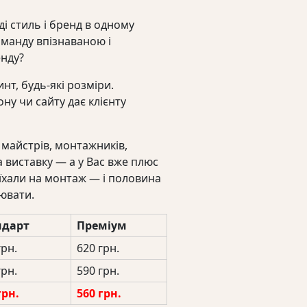
і стиль і бренд в одному
манду впізнаваною і
енду?
нт, будь-які розміри.
у чи сайту дає клієнту
 майстрів, монтажників,
а виставку — а у Вас вже плюс
иїхали на монтаж — і половина
цювати.
ндарт
Преміум
грн.
620 грн.
грн.
590 грн.
грн.
560 грн.