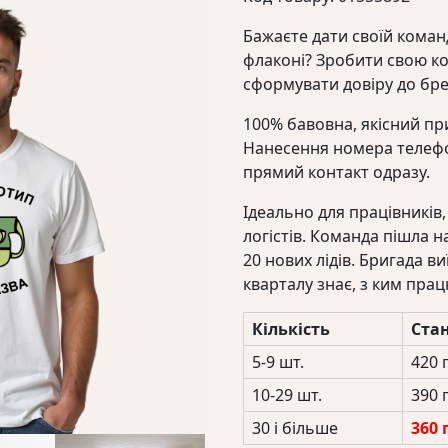
Бажаєте дати своїй команд
флаконі? Зробити свою ко
сформувати довіру до бр
100% бавовна, якісний при
Нанесення номера телефон
прямий контакт одразу.
Ідеально для працівників,
логістів. Команда пішла н
20 нових лідів. Бригада в
кварталу знає, з ким пра
Кількість
Ста
5-9 шт.
420 
10-29 шт.
390 
30 і більше
360 