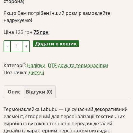
сторона)
Якщо Вам потрібен інший розмір замовляйте,
надрукуємо!
Оригінальна
Поточна
Ціна
125
грн
75
грн
ціна:
ціна:
Додати в кошик
Термонаклейка
125 грн.
75 грн.
Labubu
кількість
Категорії:
Наліпки
,
DTF-друк та термоналіпки
Позначка:
Дитячі
Опис
Відгуки (0)
Термонаклейка Labubu — це сучасний декоративний
елемент, створений для персоналізації текстильних
виробів із високою точністю передачі деталей.
Дизайн із характерним персонажем виглядає