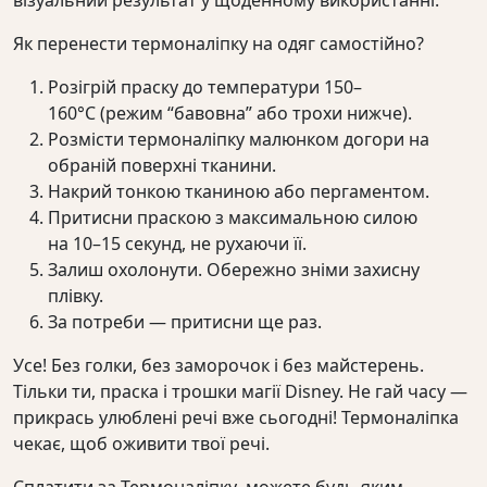
Як перенести термоналіпку на одяг самостійно?
Розігрій праску до температури 150–
160°C (режим “бавовна” або трохи нижче).
Розмісти термоналіпку малюнком догори на
обраній поверхні тканини.
Накрий тонкою тканиною або пергаментом.
Притисни праскою з максимальною силою
на 10–15 секунд, не рухаючи її.
Залиш охолонути. Обережно зніми захисну
плівку.
За потреби — притисни ще раз.
Усе! Без голки, без заморочок і без майстерень.
Тільки ти, праска і трошки магії Disney. Не гай часу —
прикрась улюблені речі вже сьогодні! Термоналіпка
чекає, щоб оживити твої речі.
Сплатити за Термоналіпку можете будь-яким