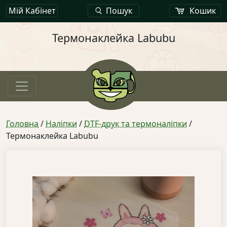
Мій Кабінет
Пошук
Кошик
Термонаклейка Labubu
Головна
/
Наліпки
/
DTF-друк та термоналіпки
/
Термонаклейка Labubu