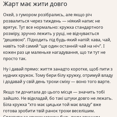
Жарт має жити довго
Окей, з гумором розібрались, але якщо річ
розвалиться через тиждень — ніякий напис не
врятує. Тут все нормально: кружка стандартного
розміру, зручно лежить у руці, не відчувається
“дешевою”. Підходить під будь-який напій: кава, чай,
навіть той самий “ще один останній чай на ніч”. І
кожен раз це маленьке нагадування, що ти тут не
просто так.
Ну і давай прямо: життя занадто коротке, щоб пити з
нудних кружок. Тому бери білу кружку, отримуй владу
і додавай у свій день трохи сміху — воно того варте.
Якщо ти дочитала до цього місця — значить тобі
зайшло. Не відкладай, бо такі штуки довго не лежать.
Біла кружка “хто має цицьки той має владу” вже
готова зробити твій ранок трохи веселішим.
Сплатити за кружку можеш будь-яким зручним