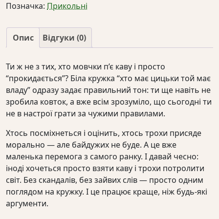
Позначка:
Прикольні
цицьки
той
має
Опис
Відгуки (0)
владу"
кількість
Ти ж не з тих, хто мовчки п’є каву і просто
“прокидається”? Біла кружка “хто має цицьки той має
владу” одразу задає правильний тон: ти ще навіть не
зробила ковток, а вже всім зрозуміло, що сьогодні ти
не в настрої грати за чужими правилами.
Хтось посміхнеться і оцінить, хтось трохи присяде
морально — але байдужих не буде. А це вже
маленька перемога з самого ранку. І давай чесно:
іноді хочеться просто взяти каву і трохи потролити
світ. Без скандалів, без зайвих слів — просто одним
поглядом на кружку. І це працює краще, ніж будь-які
аргументи.