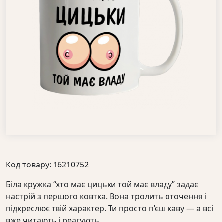
Код товару: 16210752
Біла кружка “хто має цицьки той має владу” задає
настрій з першого ковтка. Вона тролить оточення і
підкреслює твій характер. Ти просто п’єш каву — а всі
вже читають і реагують.