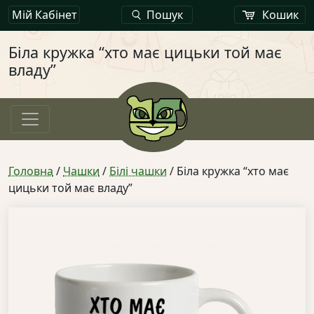
Мій Кабінет
Пошук
Кошик
Біла кружка “хто має цицьки той має
владу”
Головна
/
Чашки
/
Білі чашки
/ Біла кружка “хто має
цицьки той має владу”