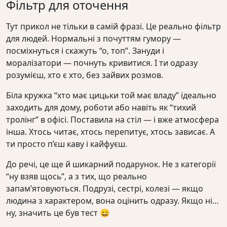
Фільтр для оточення
Тут прикол не тільки в самій фразі. Це реально фільтр
для людей. Нормальні з почуттям гумору —
посміхнуться і скажуть “о, топ”. Зануди і
моралізатори — почнуть кривитися. І ти одразу
розумієш, хто є хто, без зайвих розмов.
Біла кружка “хто має цицьки той має владу” ідеально
заходить для дому, роботи або навіть як “тихий
тролінг” в офісі. Поставила на стіл — і вже атмосфера
інша. Хтось читає, хтось перепитує, хтось зависає. А
ти просто п’єш каву і кайфуєш.
До речі, це ще й шикарний подарунок. Не з категорії
“ну взяв щось”, а з тих, що реально
запам’ятовуються. Подрузі, сестрі, колезі — якщо
людина з характером, вона оцінить одразу. Якщо ні…
ну, значить це був тест 😄