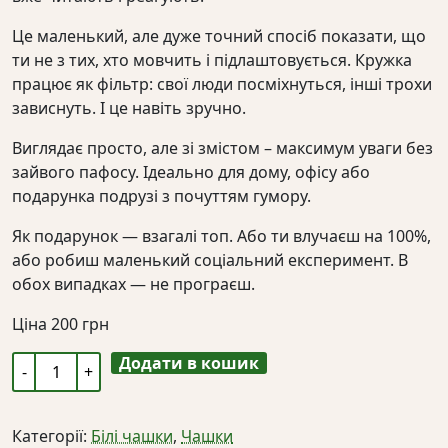
Це маленький, але дуже точний спосіб показати, що
ти не з тих, хто мовчить і підлаштовується. Кружка
працює як фільтр: свої люди посміхнуться, інші трохи
зависнуть. І це навіть зручно.
Виглядає просто, але зі змістом – максимум уваги без
зайвого пафосу. Ідеально для дому, офісу або
подарунка подрузі з почуттям гумору.
Як подарунок — взагалі топ. Або ти влучаєш на 100%,
або робиш маленький соціальний експеримент. В
обох випадках — не програєш.
Ціна
200
грн
Додати в кошик
Біла
кружка
"хто
Категорії:
Білі чашки
,
Чашки
має