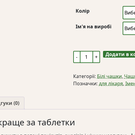
Колір
Ім'я на виробі
Додати в 
Чашка
біла
«Для
Категорії:
Білі чашки
,
Чаш
лікаря»
Позначки:
для лікаря
,
Іме
кількість
гуки (0)
 краще за таблетки