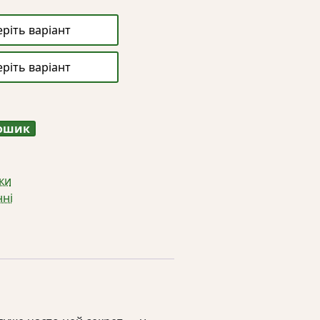
кошик
ки
нні