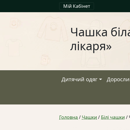
Мій Кабінет
Чашка біл
лікаря»
Дитячий одяг
Доросли
Головна
/
Чашки
/
Білі чашки
/ 