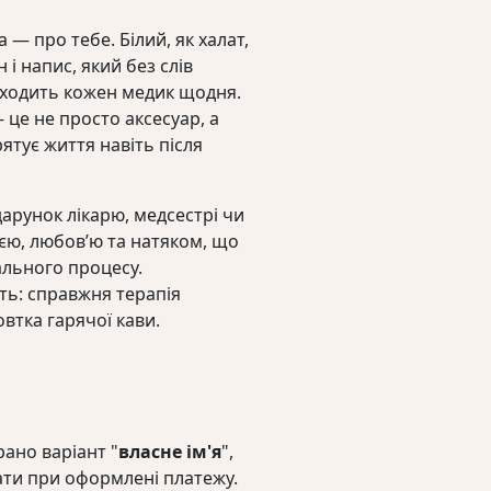
 — про тебе. Білий, як халат,
 і напис, який без слів
оходить кожен медик щодня.
 це не просто аксесуар, а
рятує життя навіть після
дарунок лікарю, медсестрі чи
ією, любов’ю та натяком, що
ального процесу.
ть: справжня терапія
втка гарячої кави.
ано варіант "
власне ім'я
",
ати при оформлені платежу.