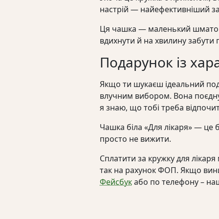
настрій — найефективніший зас
Ця чашка — маленький шматочок
вдихнути й на хвилину забути 
Подарунок із хар
Якщо ти шукаєш ідеальний под
влучним вибором. Вона поєднує 
я знаю, що тобі треба відпочит
Чашка біла «Для лікаря» — це б
просто не вижити.
Сплатити за кружку для лікар
так на рахунок ФОП. Якщо вини
Фейсбук
або по телефону – на