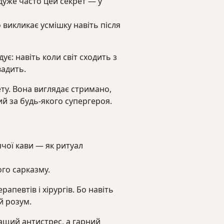
І дуже часто цей секрет — у
 викликає усмішку навіть після
є: навіть коли світ сходить з
вадить.
ту. Вона виглядає стримано,
ий за будь-якого супергероя.
ячої кави — як ритуал
го сарказму.
апевтів і хірургів. Бо навіть
й розум.
ращий антистрес, а гарний