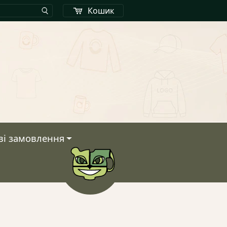
Кошик
ві замовлення
Кошик
У кошику немає тов