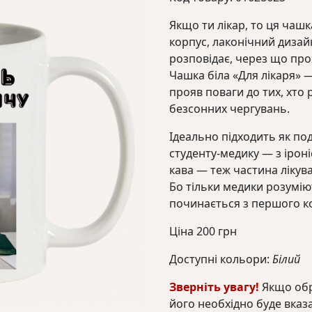
Якщо ти лікар, то ця чашка
корпус, лаконічний дизайн
розповідає, через що пр
Чашка біла «Для лікаря» —
прояв поваги до тих, хто 
безсонних чергувань.
Ідеально підходить як по
студенту-медику — з ірон
кава — теж частина лікув
Бо тільки медики розумію
починається з першого ко
Ціна
200
грн
Доступні кольори:
Білий
Зверніть увагу!
Якщо обр
його необхідно буде вказ