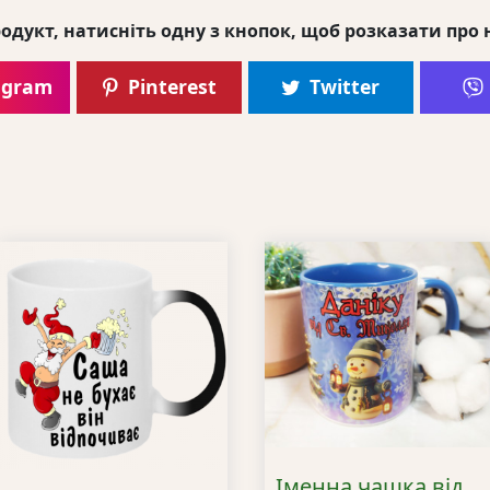
одукт, натисніть одну з кнопок, щоб розказати про 
agram
Pinterest
Twitter
Іменна чашка від