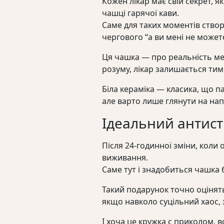
Кожен лікар має свій секрет, як
чашці гарячої кави.
Саме для таких моментів створ
чергового “а ви мені не может
Ця чашка — про реальність мед
розуму, лікар залишається тим,
Біла кераміка — класика, що п
але варто лише глянути на нап
Ідеальний антист
Після 24-годинної зміни, коли 
виживання.
Саме тут і знадобиться чашка б
Такий подарунок точно оцінять 
якщо навколо суцільний хаос,
І хоча це кружка с приколом, 