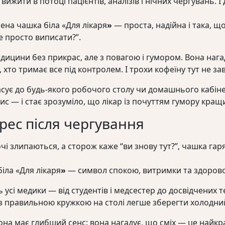
 вижити в потоці пацієнтів, аналізів і нічних чергувань. 
ена чашка біла «Для лікаря
»
— проста, надійна і така, що
е просто виписати?”.
ицини без прикрас, але з повагою і гумором. Вона нагаду
 хто тримає все під контролем. І трохи кофеїну тут не за
асує до будь-якого робочого столу чи домашнього кабіне
ис — і стає зрозуміло, що лікар із почуттям гумору кращ
рес після чергування
очі злипаються, а сторож каже “ви знову тут?”, чашка гар
іла «Для лікаря
»
— символ спокою, витримки та здорово
усі медики — від студентів і медсестер до досвідчених тер
 з правильною кружкою на столі легше зберегти холодни
вона має глибший сенс: вона нагадує, що сміх — це найк