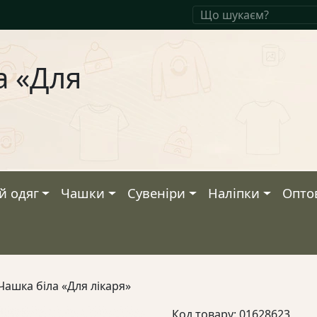
а «Для
й одяг
Чашки
Сувеніри
Наліпки
Опто
Чашка біла «Для лікаря»
Код товару: 01628623