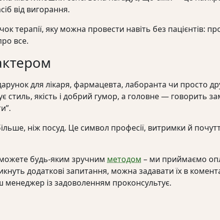
іб від вигорання.
 терапії, яку можна провести навіть без пацієнтів: пр
про все.
актером
арунок для лікаря, фармацевта, лаборанта чи просто др
стиль, якість і добрий гумор, а головне — говорить заміс
и”.
ільше, ніж посуд. Це символ професії, витримки й почутт
я можете будь-яким зручним
методом
– ми приймаємо опл
кнуть додаткові запитання, можна задавати їх в комент
ш менеджер із задоволенням проконсультує.