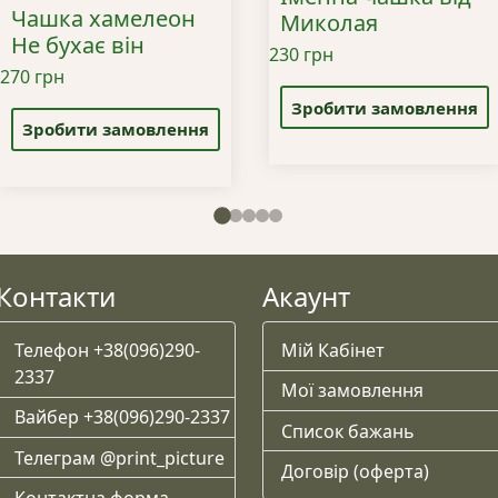
Чашка хамелеон
Миколая
Не бухає він
230
грн
відпочиває
270
грн
Цей
Цей
товар
Зробити замовлення
товар
Зробити замовлення
має
має
кілька
кілька
варіантів.
варіантів.
Параметри
Параметри
можна
можна
вибрати
вибрати
Контакти
Акаунт
на
на
сторінці
сторінці
товару
Телефон +38(096)290-
Мій Кабінет
товару
2337
Мої замовлення
Вайбер +38(096)290-2337
Список бажань
Телеграм @print_picture
Договір (оферта)
Контактна форма