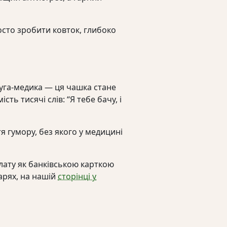
осто зробити ковток, глибоко
уга-медика — ця чашка стане
ть тисячі слів: “Я тебе бачу, і
я гумору, без якого у медицині
ату як банківською карткою
арях, на нашій
сторінці у