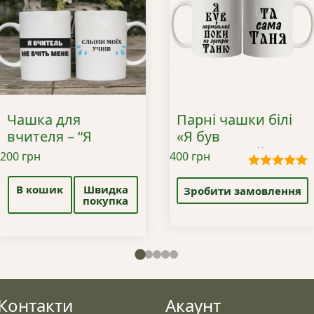
Чашка для
Парні чашки білі
вчителя – “Я
«Я був
вчитель, не вчіть
нормальний»
200
грн
400
грн
мене”
Цей
Оцінено в
5.00
з 5
В кошик
Швидка
товар
Зробити замовлення
покупка
має
кілька
варіантів.
Параметри
можна
вибрати
Контакти
Акаунт
на