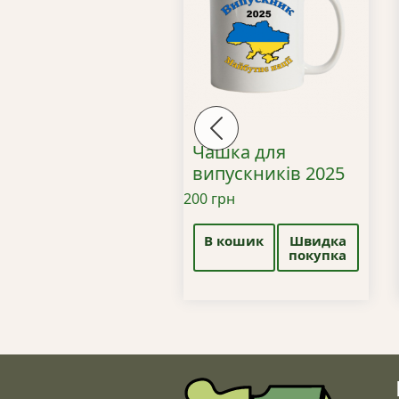
Previous
шка біла “Не зли
Чашка для
не я з Херсона”
випускників 2025
грн
200
грн
 кошик
Швидка
В кошик
Швидка
покупка
покупка