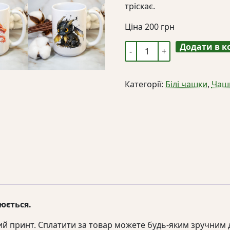
тріскає.
Ціна
200
грн
Додати в 
Чашка
"Дракон"
кількість
Категорії:
Білі чашки
,
Чаш
юється.
ий принт. Сплатити за товар можете будь-яким зручним 