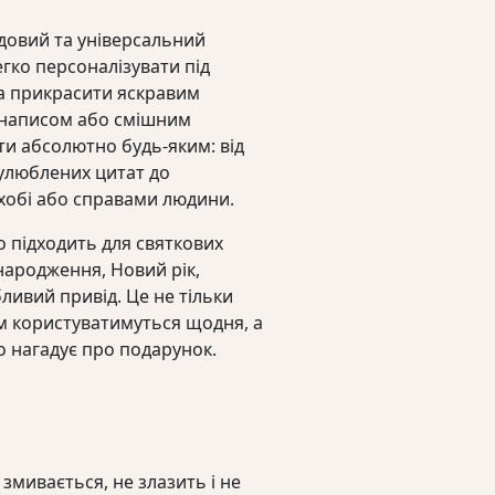
довий та універсальний
гко персоналізувати під
а прикрасити яскравим
 написом або смішним
и абсолютно будь-яким: від
улюблених цитат до
 хобі або справами людини.
 підходить для святкових
народження, Новий рік,
ливий привід. Це не тільки
м користуватимуться щодня, а
о нагадує про подарунок.
 змивається, не злазить і не