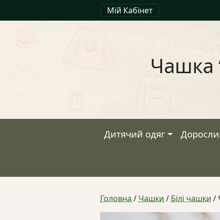
Мій Кабінет
Чашка 
Дитячий одяг
Доросли
Головна
/
Чашки
/
Білі чашки
/ 