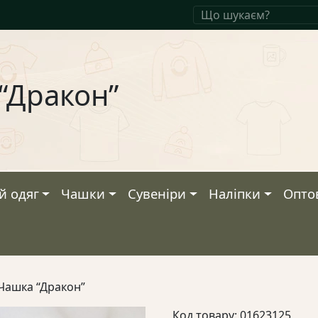
“Дракон”
й одяг
Чашки
Сувеніри
Наліпки
Опто
Чашка “Дракон”
Код товару: 01623125