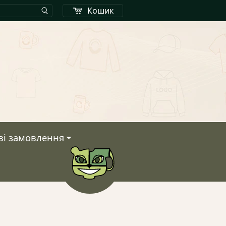
Кошик
ві замовлення
Кошик
У кошику немає тов