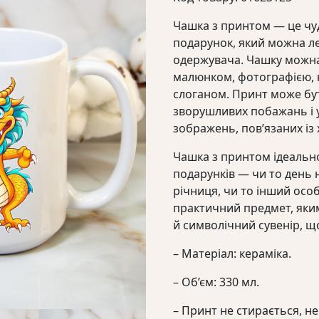
Чашка з принтом — це чу
подарунок, який можна ле
одержувача. Чашку можн
малюнком, фотографією,
слоганом. Принт може бут
зворушливих побажань і 
зображень, пов’язаних із
Чашка з принтом ідеально
подарунків — чи то день 
річниця, чи то інший особ
практичний предмет, яки
й символічний сувенір, щ
– Матеріал: кераміка.
– Об’єм: 330 мл.
– Принт не стирається, не