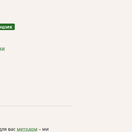
кошик
ки
для вас
методом
– ми