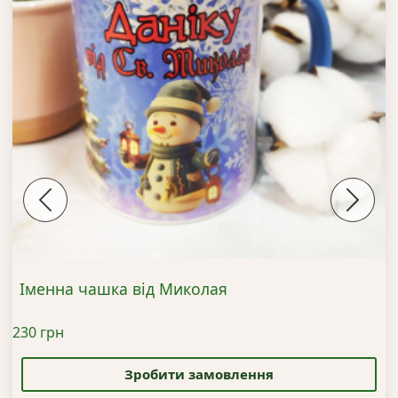
Previous
Next
Іменна чашка від Миколая
230
грн
Цей
товар
Зробити замовлення
має