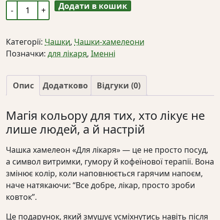
Додати в кошик
Чашка
хамелеон
«Для
Категорії:
Чашки
,
Чашки-хамелеони
лікаря»
Позначки:
для лікаря
,
Іменні
кількість
Опис
Додатково
Відгуки (0)
Магія кольору для тих, хто лікує не
лише людей, а й настрій
Чашка хамелеон «Для лікаря» — це не просто посуд,
а символ витримки, гумору й кофеїнової терапії. Вона
змінює колір, коли наповнюється гарячим напоєм,
наче натякаючи: “Все добре, лікар, просто зроби
ковток”.
Це подарунок, який змушує усміхнутись навіть після