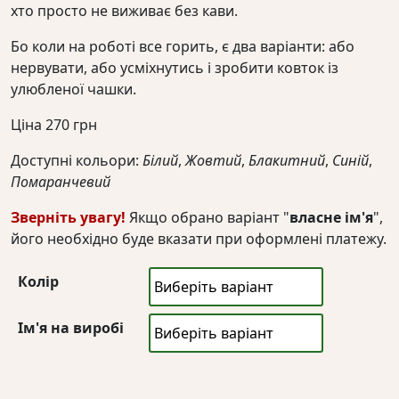
хто просто не виживає без кави.
Бо коли на роботі все горить, є два варіанти: або
нервувати, або усміхнутись і зробити ковток із
улюбленої чашки.
Ціна
270
грн
Доступні кольори:
Білий
,
Жовтий
,
Блакитний
,
Синій
,
Помаранчевий
Зверніть увагу!
Якщо обрано варіант "
власне ім'я
",
його необхідно буде вказати при оформлені платежу.
Колір
Ім'я на виробі