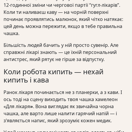
12-годинної зміни чи чергової партії “гугл-лікарів”.
Коли ти наливаєш каву — на чорній поверхні
починає проявлятись малюнок, який чітко натякає:
цей день можна пережити, якщо в тебе правильна
чашка.
Більшість людей бачить у ній просто сувенір. Але
справжні лікарі знають — це їхній персональний
антистрес, який рятує не гірше за відпустку.
Коли робота кипить — нехай
кипить і кава
Ранок лікаря починається не з планерки, а з кави. І
ось тоді на сцену виходить твоя чашка хамелеон
«Для лікаря
»
. Вона виглядає як звичайна чорна
чашка, але варто лише налити гарячий напій — і
з’являється напис, який зрозуміє кожен медик.