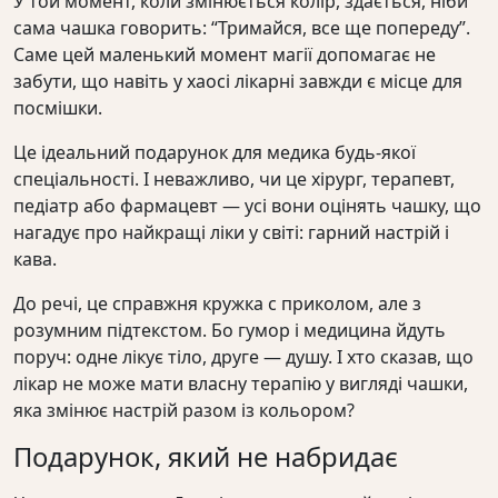
У той момент, коли змінюється колір, здається, ніби
сама чашка говорить: “Тримайся, все ще попереду”.
Саме цей маленький момент магії допомагає не
забути, що навіть у хаосі лікарні завжди є місце для
посмішки.
Це ідеальний подарунок для медика будь-якої
спеціальності. І неважливо, чи це хірург, терапевт,
педіатр або фармацевт — усі вони оцінять чашку, що
нагадує про найкращі ліки у світі: гарний настрій і
кава.
До речі, це справжня кружка с приколом, але з
розумним підтекстом. Бо гумор і медицина йдуть
поруч: одне лікує тіло, друге — душу. І хто сказав, що
лікар не може мати власну терапію у вигляді чашки,
яка змінює настрій разом із кольором?
Подарунок, який не набридає