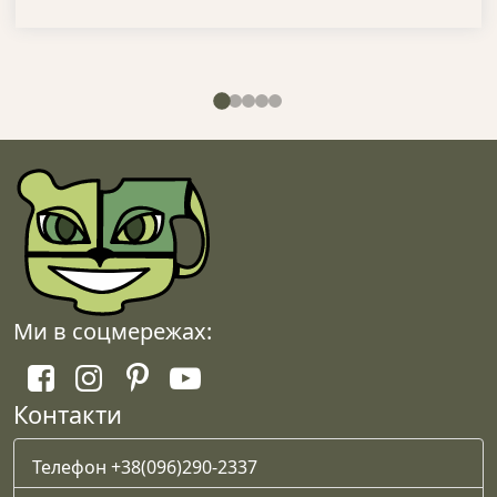
кілька
варіантів.
Параметри
можна
вибрати
на
сторінці
товару
Ми в соцмережах:
Контакти
Телефон +38(096)290-2337