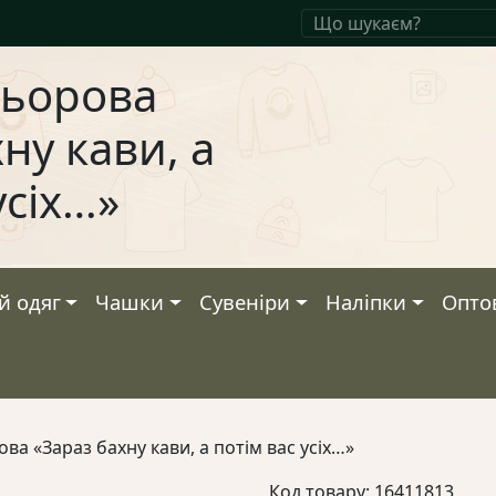
льорова
ну кави, а
усіх…»
й одяг
Чашки
Сувеніри
Наліпки
Опто
ва «Зараз бахну кави, а потім вас усіх…»
Код товару: 16411813