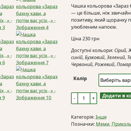
Чашка кольорова «Зараз ба
— це більше, ніж звичайн
позитиву, який щоранку п
улюбленим напоєм.
Ціна
230
грн
Доступні кольори:
Сірий
,
синій
,
Бузковий
,
Зелений
,
Т
Червоний
,
Рожевий
,
Помар
Колір
Додати в 
Чашка
кольорова
«Зараз
Категорія:
Інше
бахну
Позначки:
Меми
,
Приколь
кави,