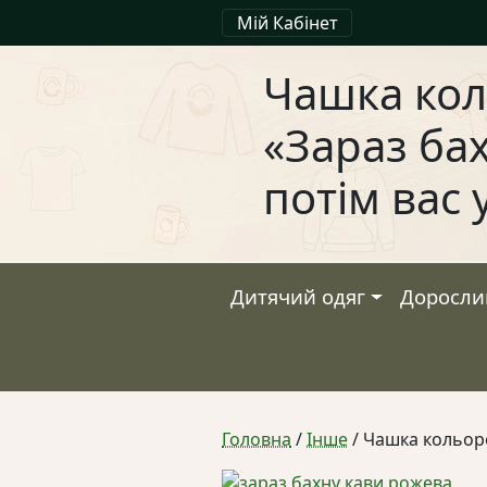
Мій Кабінет
Чашка ко
«Зараз бах
потім вас 
Дитячий одяг
Доросли
Головна
/
Інше
/ Чашка кольоро