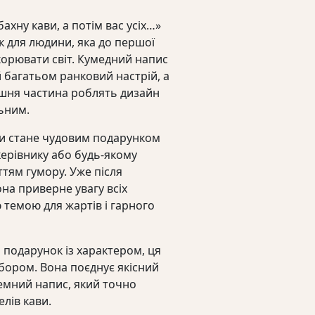
хну кави, а потім вас усіх…»
 для людини, яка до першої
корювати світ. Кумедний напис
 багатьом ранковий настрій, а
ішня частина роблять дизайн
ьним.
и стане чудовим подарунком
 керівнику або будь-якому
тям гумору. Уже після
на приверне увагу всіх
 темою для жартів і гарного
подарунок із характером, ця
бором. Вона поєднує якісний
мемний напис, який точно
елів кави.