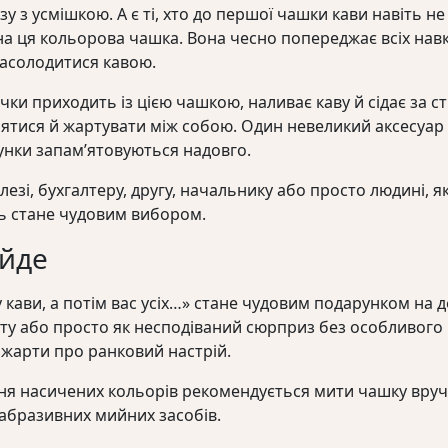
у з усмішкою. А є ті, хто до першої чашки кави навіть не
на ця кольорова чашка. Вона чесно попереджає всіх нав
насолодитися кавою.
вчки приходить із цією чашкою, наливає каву й сідає за с
тися й жартувати між собою. Один невеликий аксесуар л
рунки запам’ятовуються надовго.
езі, бухгалтеру, другу, начальнику або просто людині, я
ь стане чудовим вибором.
ійде
 кави, а потім вас усіх…» стане чудовим подарунком на
нту або просто як несподіваний сюрприз без особливого
а жарти про ранковий настрій.
я насичених кольорів рекомендується мити чашку вруч
абразивних мийних засобів.