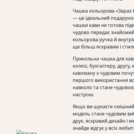
Чашка кольорова «Зараз ба
— це ідеальний подарунок
чашки кави не готова під
чудово передає знайомий
кольорова ручка й внутр
ще більш яскравим і стил
Прикольна чашка для кав
колезі, бухгалтеру, другу,
кавоману з чудовим почут
першого використання во
навколо та стане чудовою
настрою.
Якщо ви шукаєте смішний 
модель стане чудовим ви
друк, яскравий дизайн і 
знайде відгук у всіх любит