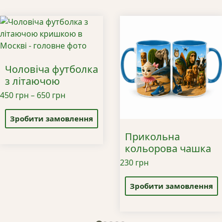
Чоловіча футболка
з літаючою
кришкою в Москві
Діапазон
450
грн
–
650
грн
Цей
цін:
товар
від
Зробити замовлення
має
450 грн
Прикольна
кілька
до
кольорова чашка
варіантів.
650 грн
з мемними AI-
230
грн
Параметри
персонажами
Цей
можна
товар
Зробити замовлення
вибрати
має
на
кілька
сторінці
варіантів.