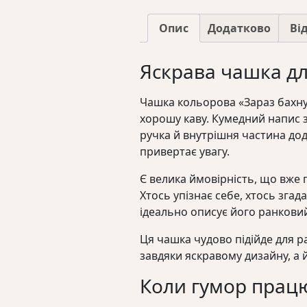
Опис
Додатково
Від
Яскрава чашка дл
Чашка кольорова «Зараз бахну к
хорошу каву. Кумедний напис 
ручка й внутрішня частина до
привертає увагу.
Є велика ймовірність, що вже 
Хтось упізнає себе, хтось зга
ідеально описує його ранковий
Ця чашка чудово підійде для 
завдяки яскравому дизайну, а 
Коли гумор прац