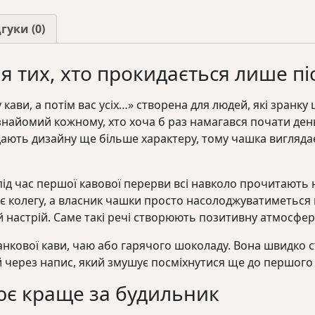
а
потім
гуки (0)
вас
усіх...»
я тих, хто прокидається лише пі
кількість
ави, а потім вас усіх…» створена для людей, які зранку ц
знайомий кожному, хто хоча б раз намагався почати ден
дають дизайну ще більше характеру, тому чашка виглядає
під час першої кавової перерви всі навколо прочитають н
дає колегу, а власник чашки просто насолоджуватиметься
 настрій. Саме такі речі створюють позитивну атмосферу
ранкової кави, чаю або гарячого шоколаду. Вона швидко
й через напис, який змушує посміхнутися ще до першого 
ює краще за будильник