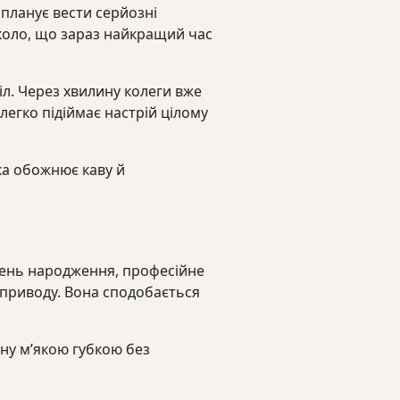
 планує вести серйозні
коло, що зараз найкращий час
тіл. Через хвилину колеги вже
егко підіймає настрій цілому
ка обожнює каву й
 день народження, професійне
 приводу. Вона сподобається
ну м’якою губкою без