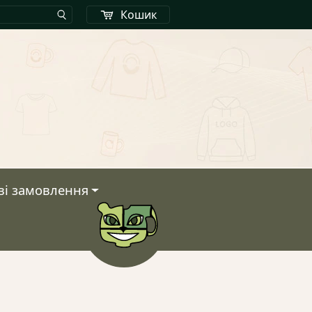
Кошик
ві замовлення
Кошик
У кошику немає тов