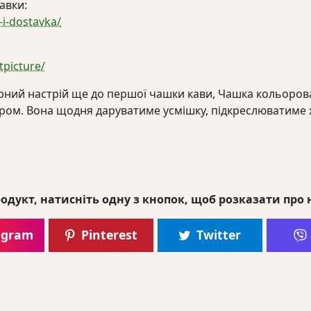
авки:
-i-dostavka/
picture/
рний настрій ще до першої чашки кави, Чашка кольорова 
ором. Вона щодня даруватиме усмішку, підкреслюватиме
одукт, натисніть одну з кнопок, щоб розказати про 
agram
Pinterest
Twitter