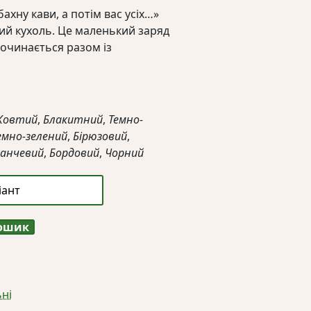
хну кави, а потім вас усіх…»
ий кухоль. Це маленький заряд
очинається разом із
Жовтий
,
Блакитний
,
Темно-
емно-зелений
,
Бірюзовий
,
анчевий
,
Бордовий
,
Чорний
кошик
ні