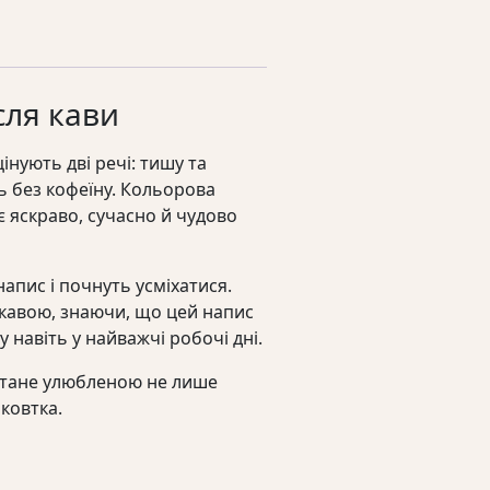
сля кави
інують дві речі: тишу та
ь без кофеїну. Кольорова
 яскраво, сучасно й чудово
апис і почнуть усміхатися.
 кавою, знаючи, що цей напис
 навіть у найважчі робочі дні.
 стане улюбленою не лише
ковтка.