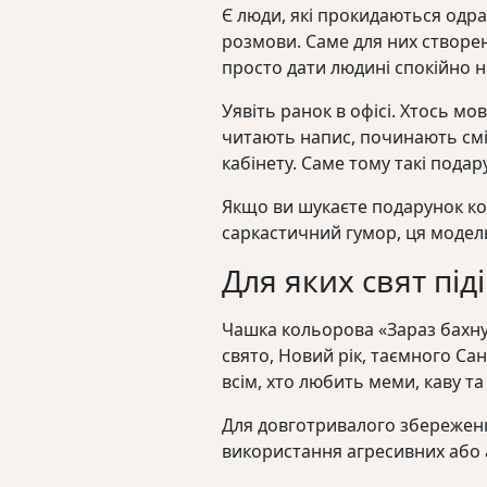
Є люди, які прокидаються одраз
розмови. Саме для них створе
просто дати людині спокійно 
Уявіть ранок в офісі. Хтось мо
читають напис, починають смія
кабінету. Саме тому такі пода
Якщо ви шукаєте подарунок кол
саркастичний гумор, ця модел
Для яких свят під
Чашка кольорова «Зараз бахну
свято, Новий рік, таємного Са
всім, хто любить меми, каву т
Для довготривалого збереженн
використання агресивних або 