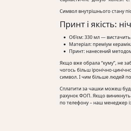
Символ внутрішнього стану піс
Принт і якість: н
Об’єм: 330 мл — вистачить
Матеріал: преміум керамік
Принт: нанесений методом 
Якщо вже обрала “куму”, не заб
чогось більш іронічно-цинічно
символ. І чим більше людей по
Сплатити за чашки можеш бу
рахунок ФОП. Якщо виникнуть 
по телефону – наш менеджер і