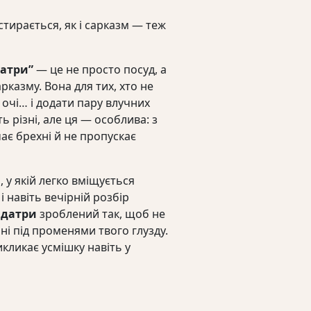
стирається, як і сарказм — теж
датри”
— це не просто посуд, а
казму. Вона для тих, хто не
 очі… і додати пару влучних
ь різні, але ця — особлива: з
ає брехні й не пропускає
 у якій легко вміщується
і навіть вечірній розбір
ндатри
зроблений так, щоб не
 ні під променями твого глузду.
икликає усмішку навіть у