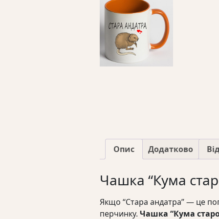
Опис
Додатково
Від
Чашка “Кума стар
Якщо “Стара андатра” — це погл
перчинку.
Чашка “Кума старо