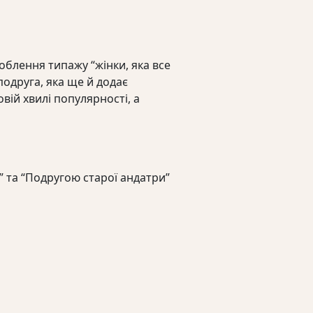
блення типажу “жінки, яка все
подруга, яка ще й додає
ій хвилі популярності, а
” та “Подругою старої андатри”