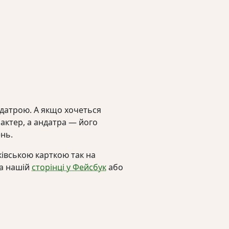
датрою. А якщо хочеться
актер, а андатра — його
нь.
івською карткою так на
на нашій
сторінці у Фейсбук
або