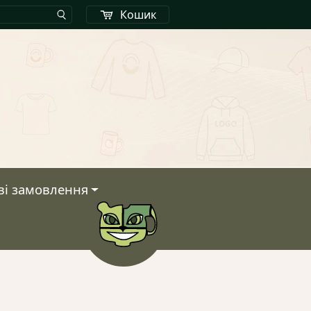
Кошик
ві замовлення
Кошик
У кошику немає тов