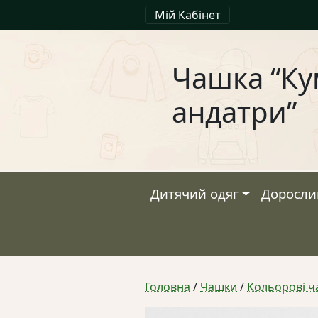
Мій Кабінет
Чашка “Ку
андатри”
Дитячий одяг
Доросли
Головна
/
Чашки
/
Кольорові 