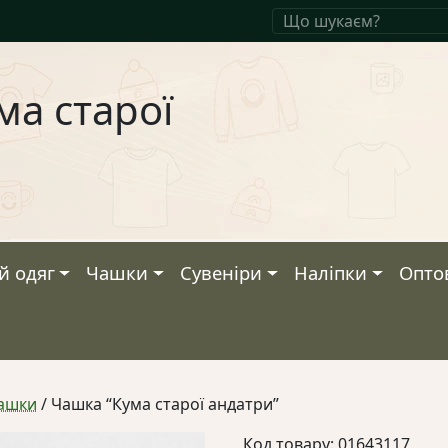
ма старої
й одяг
Чашки
Сувеніри
Наліпки
Опто
чашки
/ Чашка “Кума старої андатри”
Код товару: 01643117