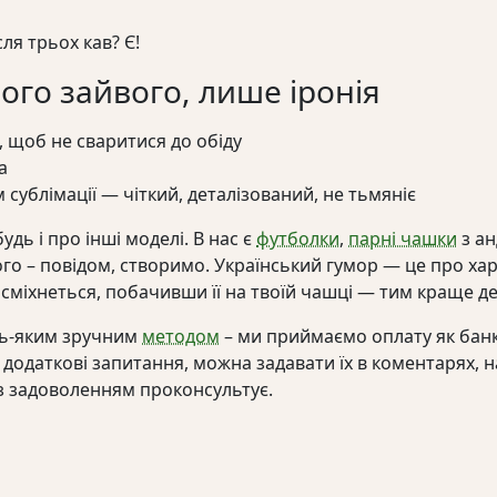
ля трьох кав? Є!
ічого зайвого, лише іронія
, щоб не сваритися до обіду
а
сублімації — чіткий, деталізований, не тьмяніє
удь і про інші моделі. В нас є
футболки
,
парні чашки
з ан
го – повідом, створимо. Український гумор — це про хар
сміхнеться, побачивши її на твоїй чашці — тим краще де
дь-яким зручним
методом
– ми приймаємо оплату як банк
додаткові запитання, можна задавати їх в коментарях, 
з задоволенням проконсультує.