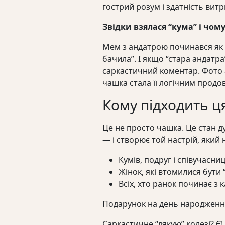
гострий розум і здатність вит
Звідки взялася “кума” і чом
Мем з андатрою починався як 
бачила”. І якщо “стара андатра
саркастичний коментар. Фото 
чашка стала її логічним прод
Кому підходить ц
Це не просто чашка. Це стан д
— і створює той настрій, який н
Кумів, подруг і співучасниц
Жінок, які втомилися бути
Всіх, хто ранок починає з 
Подарунок на день народження
Саркастичне “дякую” колезі? Є!