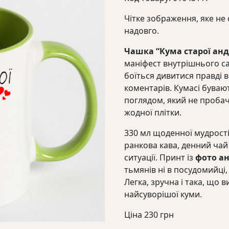
Чітке зображення, яке не 
надовго.
Чашка “Кума старої ан
маніфест внутрішнього сар
боїться дивитися правді в
коментарів. Кумасі бувают
поглядом, який не пробач
жодної плітки.
330 мл щоденної мудрості,
ранкова кава, денний чай 
ситуації. Принт із
фото а
тьмянів ні в посудомийці,
Легка, зручна і така, що в
найсуворішої куми.
Ціна
230
грн