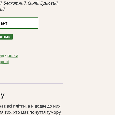
й
,
Блакитний
,
Синій
,
Бузковий
,
ий
кошик
ві чашки
льні
му
є всі плітки, а й додає до них
я тих, хто має почуття гумору,