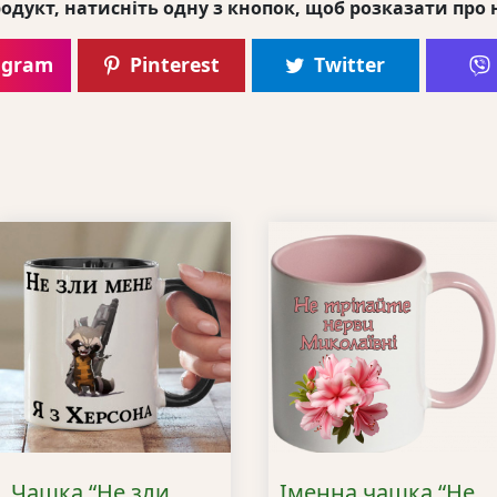
одукт, натисніть одну з кнопок, щоб розказати про 
agram
Pinterest
Twitter
Чашка “Не зли
Іменна чашка “Не