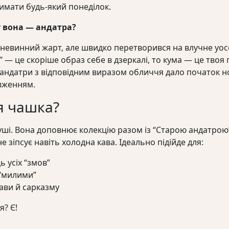
римати будь-який понеділок.
у вона — андатра?
невинний жарт, але швидко перетворився на влучне уосо
” — це скоріше образ себе в дзеркалі, то кума — це твоя 
андатри з відповідним виразом обличчя дало початок нов
овженням.
я чашка?
уші. Вона доповнює колекцію разом із “Старою андатрою
е зіпсує навіть холодна кава. Ідеально підійде для:
ь усіх “змов”
 “милими”
кави й сарказму
? Є!