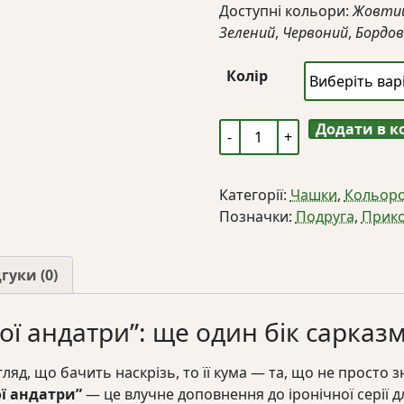
Доступні кольори:
Жовти
Зелений
,
Червоний
,
Бордов
Колір
Додати в 
Чашка
"Кума
старої
Категорії:
Чашки
,
Кольоро
андатри"
Позначки:
Подруга
,
Прико
кількість
гуки (0)
ої андатри”: ще один бік сарказ
яд, що бачить наскрізь, то її кума — та, що не просто зна
ї андатри”
— це влучне доповнення до іронічної серії дл