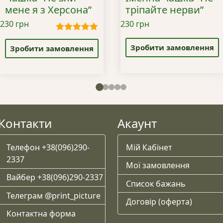
мене я з Херсона”
тріпайте нерви”
230
грн
230
грн
Цей
Цей
Оцінено в
5.00
з 5
товар
Зробити замовлення
товар
Зробити замовлення
має
має
кілька
кілька
варіантів.
варіантів.
Параметри
Параметри
можна
можна
вибрати
вибрати
Контакти
Акаунт
на
на
сторінці
сторінці
Телефон +38(096)290-
Мій Кабінет
товару
товару
2337
Мої замовлення
Вайбер +38(096)290-2337
Список бажань
Телеграм @print_picture
Договір (оферта)
Контактна форма