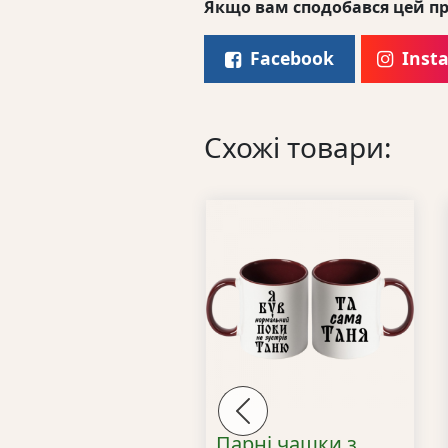
Якщо вам сподобався цей пр
Facebook
Inst
Схожі товари:
Previous
льорова іменна
Парні чашки з