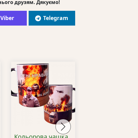
нього друзям. Дякуємо!
Viber
Telegram
Next
Кольорова чашка
Кольорова імен