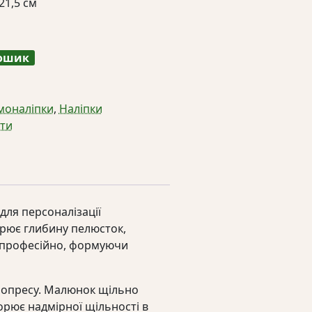
21,5 см
на
кошик
рмоналіпки
,
Наліпки
іти
для персоналізації
орює глибину пелюсток,
та професійно, формуючи
рмопресу. Малюнок щільно
орює надмірної щільності в