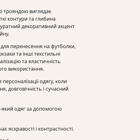
ою трояндою виглядає
ткі контури та глибина
уратний декоративний акцент
йну.
 для перенесення на футболки,
юкзаки та інші текстильні
алізацію та еластичність
ого використання.
 персоналізації одягу, коли
я, довговічність і сучасний
ь-який одяг за допомогою
ає яскравості і контрастності.