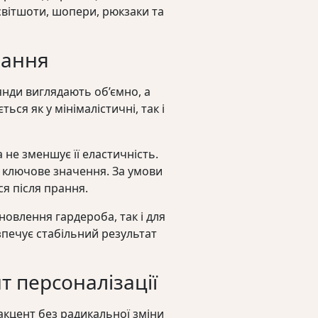
 світшоти, шопери, рюкзаки та
вання
янди виглядають об’ємно, а
ься як у мінімалістичні, так і
 не зменшує її еластичність.
 ключове значення. За умови
я після прання.
овлення гардероба, так і для
печує стабільний результат
т персоналізації
акцент без радикальної зміни