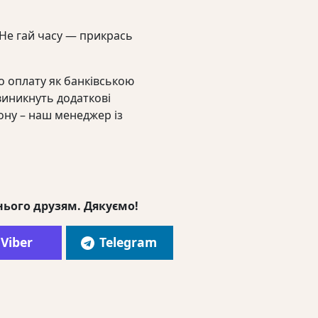
. Не гай часу — прикрась
 оплату як банківською
виникнуть додаткові
ону – наш менеджер із
нього друзям. Дякуємо!
Viber
Telegram