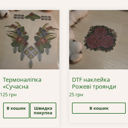
Термоналіпка
DTF наклейка
«Сучасна
Рожеві троянди
вишиванка»
125
грн
25
грн
В кошик
Швидка
В кошик
покупка