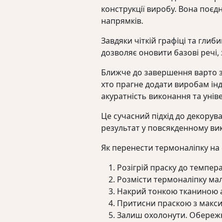
конструкції виробу. Вона поєд
напрямків.
Завдяки чіткій графіці та гли
дозволяє оновити базові речі,
Ближче до завершення варто з
хто прагне додати виробам інд
акуратність виконання та унів
Це сучасний підхід до декорув
результат у повсякденному ви
Як перенести термоналіпку на 
Розігрій праску до темпер
Розмісти термоналіпку ма
Накрий тонкою тканиною 
Притисни праскою з максим
Залиш охолонути. Обережно