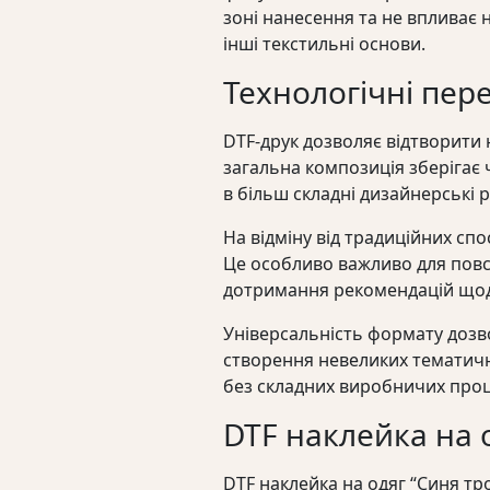
зоні нанесення та не впливає н
інші текстильні основи.
Технологічні пер
DTF-друк дозволяє відтворити
загальна композиція зберігає ч
в більш складні дизайнерські 
На відміну від традиційних сп
Це особливо важливо для повс
дотримання рекомендацій щодо 
Універсальність формату дозво
створення невеликих тематичн
без складних виробничих проц
DTF наклейка на о
DTF наклейка на одяг “Синя тр