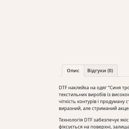
Опис
Відгуки (0)
DTF наклейка на одяг “Синя тр
текстильних виробів із високо
чіткість контурів і продуману
виразний, але стриманий акцен
Технологія DTF забезпечує як
фіксується на поверхні, залиш