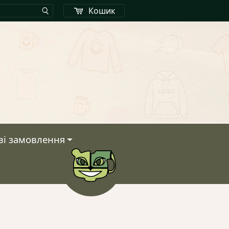
Кошик
ві замовлення
Кошик
У кошику немає тов