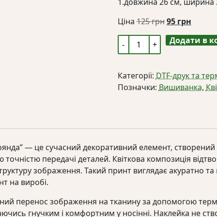
1.довжина 26 см, ширина 
Оригінальна
Поточ
Ціна
125
грн
95
грн
ціна:
ціна:
Додати в 
DTF
125 грн.
95 грн.
наклейка
на
Категорії:
DTF-друк та те
одяг
Позначки:
Вишиванка
,
Кв
"Синя
троянда"
кількість
оянда” — це сучасний декоративний елемент, створений 
ю точністю передачі деталей. Квіткова композиція відтв
 структуру зображення. Такий принт виглядає акуратно 
т на виробі.
існий перенос зображення на тканину за допомогою те
аючись гнучким і комфортним у носінні. Наклейка не ств