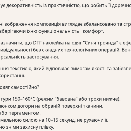
нує декоративність із практичністю, що робить її доречн
бині зображення композиція виглядає збалансовано та ст
 зберігаючи їхню функціональність і комфорт.
азначити, що DTF наклейка на одяг “Синя троянда” є еф
ивідуальності без складних технологічних операцій. Вон
ерсальність застосування.
ання текстилю, який відповідає вимогам якості та забезп
користанні.
одяг самостійно?
атури 150–160°C (режим “бавовна” або трохи нижче).
люнком догори на обраній поверхні тканини.
або пергаментом.
альною силою на 10–15 секунд, не рухаючи її.
 зніми захисну плівку.