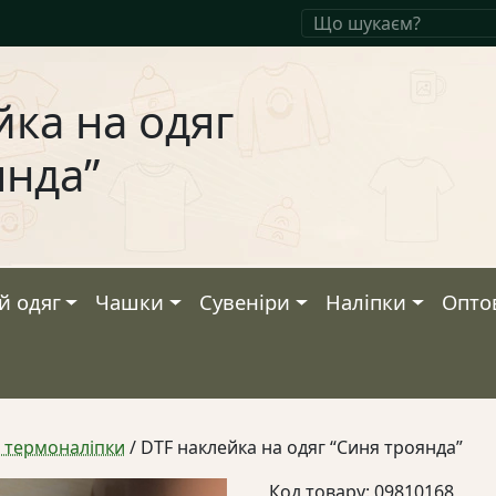
йка на одяг
янда”
й одяг
Чашки
Сувеніри
Наліпки
Опто
а термоналіпки
/ DTF наклейка на одяг “Синя троянда”
Код товару: 09810168