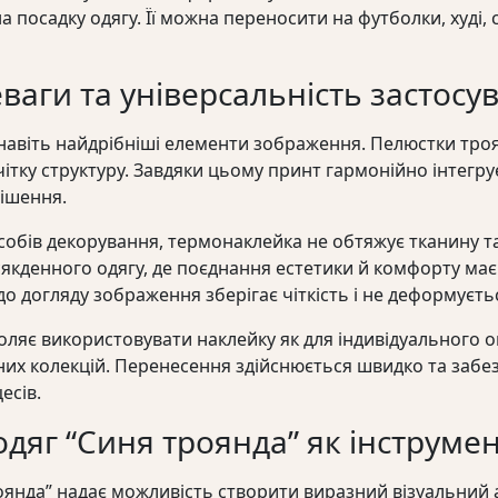
а посадку одягу. Її можна переносити на футболки, худі,
еваги та універсальність застосу
 навіть найдрібніші елементи зображення. Пелюстки тро
ітку структуру. Завдяки цьому принт гармонійно інтегруєт
рішення.
особів декорування, термонаклейка не обтяжує тканину та
якденного одягу, де поєднання естетики й комфорту має
догляду зображення зберігає чіткість і не деформуєтьс
ляє використовувати наклейку як для індивідуального он
их колекцій. Перенесення здійснюється швидко та забез
есів.
дяг “Синя троянда” як інструмен
оянда” надає можливість створити виразний візуальний 