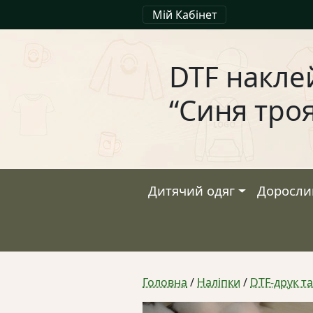
Мій Кабінет
DTF накле
“Синя тро
Дитячий одяг
Доросли
Головна
/
Наліпки
/
DTF-друк т