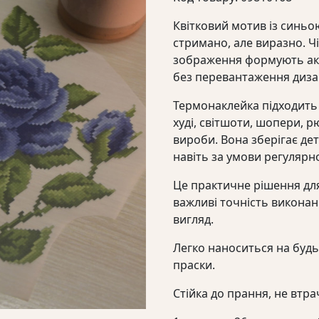
Квітковий мотив із синь
стримано, але виразно. Чі
зображення формують ак
без перевантаження диза
Термонаклейка підходить
худі, світшоти, шопери, р
вироби. Вона зберігає дет
навіть за умови регулярн
Це практичне рішення для
важливі точність виконанн
вигляд.
Легко наноситься на буд
праски.
Стійка до прання, не втрач