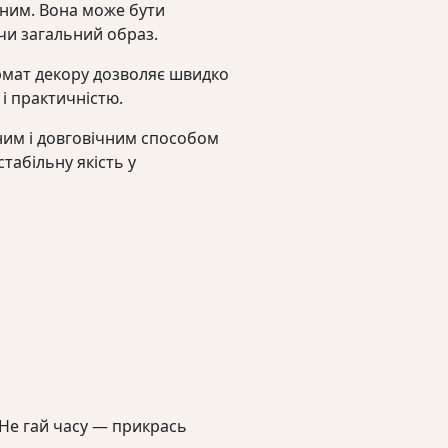
ьним. Вона може бути
и загальний образ.
ормат декору дозволяє швидко
 і практичністю.
ним і довговічним способом
табільну якість у
. Не гай часу — прикрась