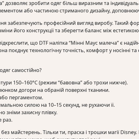
а” дозволяє зробити одяг більш виразним та індивідуал
ементом або частиною стриманого дизайну, доповнююч
нання забезпечують професійний вигляд виробу. Такий ф
зміни його конструкції та зберегти баланс між естетикою
ідкреслити, що DTF наліпка “Мінні Маус малеча” є надій
а поєднує технологічну точність, комфорт у носінні та с
одяг самостійно?
атури 150–160°C (режим “бавовна” або трохи нижче).
люнком догори на обраній поверхні тканини.
або пергаментом.
альною силою на 10–15 секунд, не рухаючи її.
 зніми захисну плівку.
 раз.
і без майстерень. Тільки ти, праска і трошки магії Disney