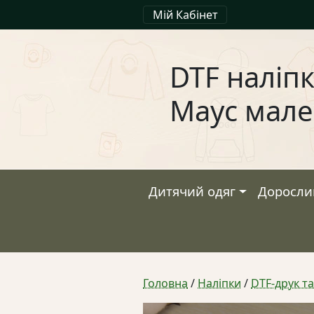
Мій Кабінет
DTF наліпк
Маус мале
Дитячий одяг
Доросли
Головна
/
Наліпки
/
DTF-друк т