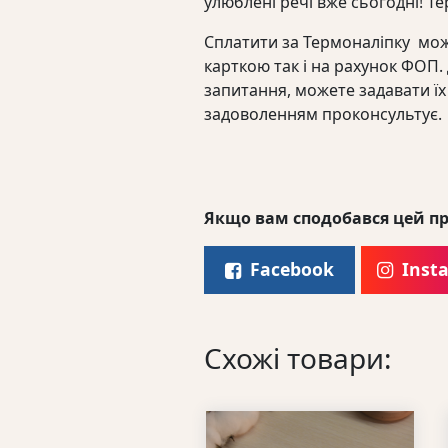
улюблені речі вже сьогодні! Т
Сплатити за Термоналіпку мож
карткою так і на рахунок ФОП
запитання, можете задавати їх
задоволенням проконсультує.
Якщо вам сподобався цей пр
Facebook
Inst
Схожі товари: