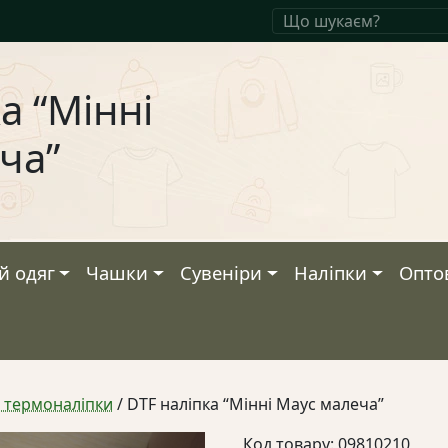
а “Мінні
ча”
й одяг
Чашки
Сувеніри
Наліпки
Опто
а термоналіпки
/ DTF наліпка “Мінні Маус малеча”
Код товару: 09810210