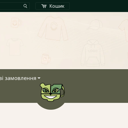
Кошик
ві замовлення
Кошик
У кошику немає тов