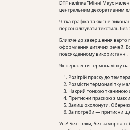
DTF наліпка “Мінні Маус малеч
центральним декоративним ел
Чітка графіка та якісне вико
персоналізувати текстиль без 
Ближче до завершення варто п
оформлення дитячих речей. Вон
повсякденному використанні.
Як перенести термоналіпку на 
Розігрій праску до темпер
Розмісти термоналіпку ма
Накрий тонкою тканиною 
Притисни праскою з максим
Залиш охолонути. Обережно
За потреби — притисни ще
Усе! Без голки, без заморочок 