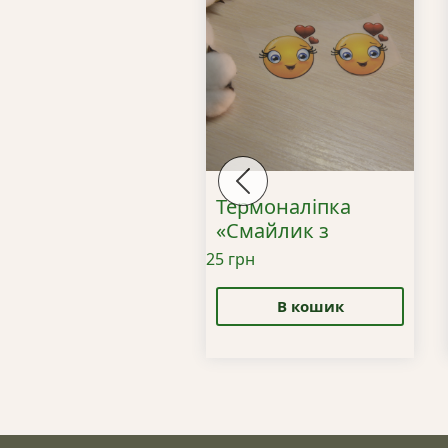
Previous
рмоналіпка «Кіт
Термоналіпка
м»
«Смайлик з
сердечком»
грн
25
грн
 кошик
Швидка
В кошик
покупка