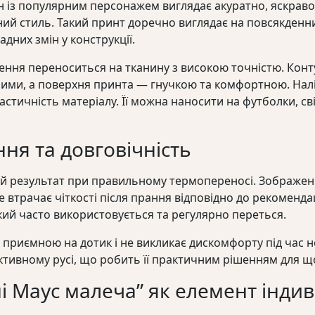
йн із популярним персонажем виглядає акуратно, яскрав
ний стиль. Такий принт доречно виглядає на повсякденн
дних змін у конструкції.
ження переноситься на тканину з високою точністю. Кон
ними, а поверхня принта — гнучкою та комфортною. Налі
астичність матеріалу. Її можна наносити на футболки, св
ня та довговічність
ий результат при правильному термопереносі. Зображен
не втрачає чіткості після прання відповідно до рекоменда
кий часто використовується та регулярно переться.
риємною на дотик і не викликає дискомфорту під час но
активному русі, що робить її практичним рішенням для 
ні Маус малеча” як елемент інди