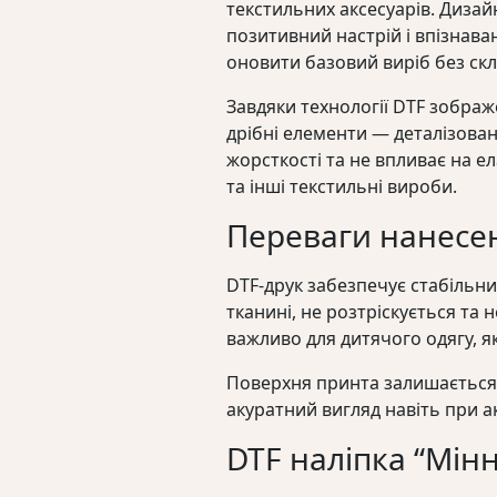
текстильних аксесуарів. Диза
позитивний настрій і впізнава
оновити базовий виріб без скла
Завдяки технології DTF зобра
дрібні елементи — деталізова
жорсткості та не впливає на ел
та інші текстильні вироби.
Переваги нанесен
DTF-друк забезпечує стабільн
тканині, не розтріскується та 
важливо для дитячого одягу, я
Поверхня принта залишається п
акуратний вигляд навіть при 
DTF наліпка “Мін