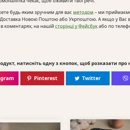
ермоналіпка чекає, щоб оживити твої речі.
ете будь-яким зручним для вас
методом
– ми приймаємо
. Доставка Новою Поштою або Укрпоштою. А якщо у Вас 
 в коментарях, на нашій
сторінці у Фейсбук
або по телеф
одукт, натисніть одну з кнопок, щоб розказати про 
agram
Pinterest
Twitter