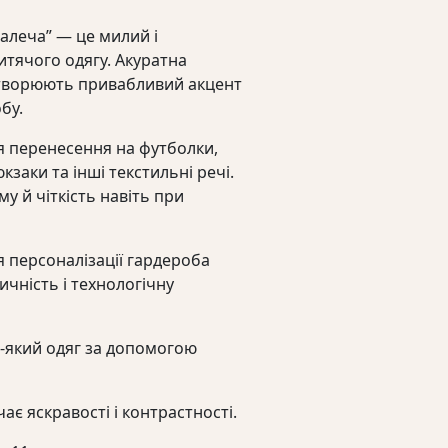
малеча” — це милий і
итячого одягу. Акуратна
 створюють привабливий акцент
бу.
я перенесення на футболки,
кзаки та інші текстильні речі.
у й чіткість навіть при
 персоналізації гардероба
ичність і технологічну
ь-який одяг за допомогою
ає яскравості і контрастності.