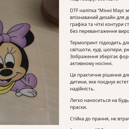
DTF наліпка “Мінні Маус 
впізнаваний дизайн для д
графіка та чіткі контури
без перевантаження виро
Термопринт підходить дл
світшоти, худі, шопери, рю
Зображення зберігає форм
активному носінні.
Це практичне рішення для
дитини, яке поєднує естет
надійність.
Легко наноситься на буд
праски.
Стійка до прання, не втрач