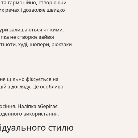
о та гармонійно, створюючи
их речах і дозволяє швидко
тури залишаються чіткими,
пка не створює зайвої
ітшоти, худі, шопери, рюкзаки
ня щільно фіксується на
цій з догляду. Це особливо
сіння. Наліпка зберігає
щоденного використання.
відуального стилю