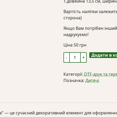
1.довжина 13,5 см, ширин
Вартість наліпки залежить
сторона)
Якщо Вам потрібен інший
надрукуємо!
Ціна
50
грн
Додати в 
DTF
наліпка
"Мінні
Категорії:
DTF-друк та те
Маус
Позначка:
Дитячі
малеча"
кількість
ча” — це сучасний декоративний елемент для оформлення