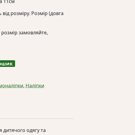
а 11см
 від розміру. Розмір (довга
 розмір замовляйте,
кошик
рмоналіпки
,
Наліпки
 дитячого одягу та