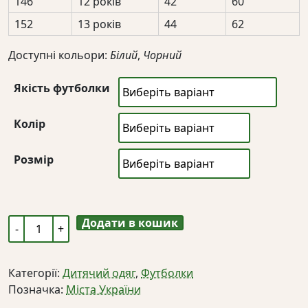
146
12 років
42
60
152
13 років
44
62
Доступні кольори:
Білий
,
Чорний
Якість футболки
Колір
Розмір
Додати в кошик
Дитяча
футболка
"місто
Категорії:
Дитячий одяг
,
Футболки
з
Позначка:
Міста України
бетону
люди