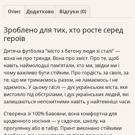
зі
Опис
Додатково
Відгуки (0)
сталі"
кількість
Зроблено для тих, хто росте серед
героїв
Дитяча футболка “місто з бетону люди зі сталі” —
вона не про тренди. Вона про зміст. Про те, щоб
навіть наймолодші пам’ятали, хто ми, звідки ми і
чому важливо бути стійким. Про гордість за своїх, за
те, що ми тримаємось разом, не ламаємось і не
здаємось. У цьому гаслі — дух українських міста, яке
вистояло під обстрілами, і дух українських людей, які
залишаються непохитними навіть у найтемніші часи.
Створена зі 100% бавовни, вона комфортна для
щоденного носіння — у садочок, школу, на
прогулянку або в табір. Принт виконано стійкими