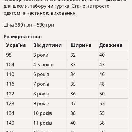
для школи, табору чи гуртка. Стане не просто
одягом, а частиною виховання.
Діапазон
Ціна
390
грн
–
590
грн
цін:
Розмірна сітка:
від
Україна
Вік дитини
Ширина
Довжина
390 грн
до
98
3 роки
32
40
590 грн
104
4-5 років
33
43
110
6 років
34
46
116
7 років
35
48
122
8 років
36
50
128
9 років
37
53
134
10 років
38
55
140
11 років
40
58