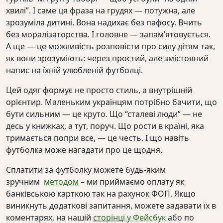
хвилі”. І саме ця фраза на грудях — потужна, але
зрозуміла дитині. Вона надихає без пафосу. Вчить
без моралізаторства. І головне — запам’ятовується.
А ще — це можливість розповісти про силу дітям так,
як вони зрозуміють: через простий, але змістовний
напис на їхній улюбленій футболці.
Цей одяг формує не просто стиль, а внутрішній
орієнтир. Маленьким українцям потрібно бачити, що
бути сильним — це круто. Що “сталеві люди” — не
десь у книжках, а тут, поруч. Що рости в країні, яка
тримається попри все, — це честь. І що навіть
футболка може нагадати про це щодня.
Сплатити за футболку можете будь-яким
зручним
методом
– ми приймаємо оплату як
банківською карткою так на рахунок ФОП. Якщо
виникнуть додаткові запитання, можете задавати їх в
коментарях, на нашій
сторінці у Фейсбук
або по