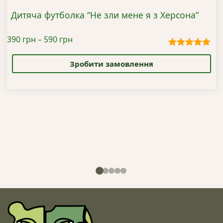
Дитяча футболка “Не зли мене я з Херсона”
Діапазон
390
грн
–
590
грн
цін:
Цей
Оцінено в
від
5.00
з 5
товар
Зробити замовлення
390 грн
має
до
кілька
590 грн
варіантів.
Параметри
можна
вибрати
на
сторінці
товару