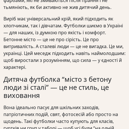
фарбами, які не змиваються після прання і не
тьмяніють, як би активно не жив дитячий день.
Виріб має універсальний крій, який підходить як
хлопчикам, так і дівчатам. Футболки шиємо в Україні
— для наших, із думкою про якість і комфорт.
Бетонне місто — це не про сірість. Це про
витривалість. А сталеві люди — це не вигадка. Це ми,
українці. Цей меседж підходить навіть наймолодшим:
щоб виростали з розумінням, що сила — у єдності й
характері.
Дитяча футболка “місто з бетону
люди зі сталі” — це не стиль, це
виховання
Вона ідеально пасує для шкільних заходів,
патріотичних подій, свят, фотосесій або просто на
щодень. Такі футболки часто купують для класів,
гуртків чи груп у таборі — щоб усі були “на одній