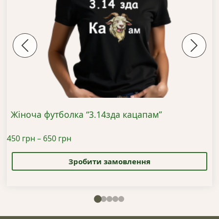
Previous
Next
Жіноча футболка “3.14зда кацапам”
Діапазон
450
грн
–
650
грн
Цей
цін:
товар
від
Зробити замовлення
має
450 грн
кілька
до
варіантів.
650 грн
Параметри