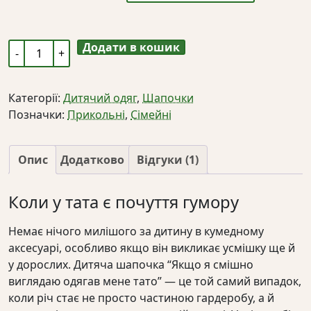
Додати в кошик
Дитяча
шапочка
"Якщо
Категорії:
Дитячий одяг
,
Шапочки
я
Позначки:
Прикольні
,
Сімейні
смішно
виглядаю
одягав
Опис
Додатково
Відгуки (1)
мене
тато"
Коли у тата є почуття гумору
кількість
Немає нічого милішого за дитину в кумедному
аксесуарі, особливо якщо він викликає усмішку ще й
у дорослих. Дитяча шапочка “Якщо я смішно
виглядаю одягав мене тато” — це той самий випадок,
коли річ стає не просто частиною гардеробу, а й