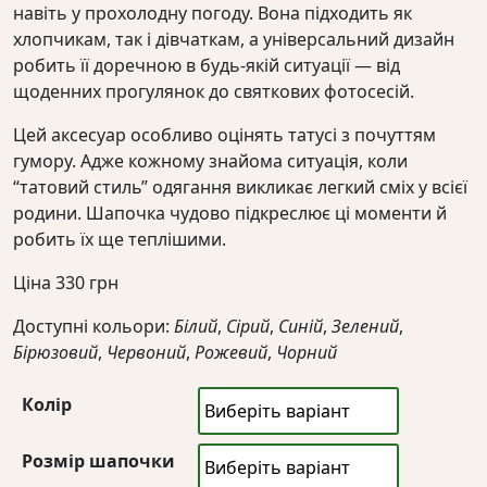
навіть у прохолодну погоду. Вона підходить як
хлопчикам, так і дівчаткам, а універсальний дизайн
робить її доречною в будь-якій ситуації — від
щоденних прогулянок до святкових фотосесій.
Цей аксесуар особливо оцінять татусі з почуттям
гумору. Адже кожному знайома ситуація, коли
“татовий стиль” одягання викликає легкий сміх у всієї
родини. Шапочка чудово підкреслює ці моменти й
робить їх ще теплішими.
Ціна
330
грн
Доступні кольори:
Білий
,
Сірий
,
Синій
,
Зелений
,
Бірюзовий
,
Червоний
,
Рожевий
,
Чорний
Колір
Розмір шапочки