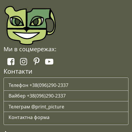
можна
вибрати
на
сторінці
товару
Ми в соцмережах:
Контакти
Телефон +38(096)290-2337
Вайбер +38(096)290-2337
Телеграм @print_picture
Контактна форма