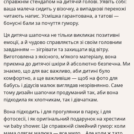
справжнім стендапом на дитячій голові. Уявіть собі:
ваша малеча сидить у візочку, а випадкові перехожі
читають напис. Усмішка гарантована, а татові —
бонусні бали за почуття гумору.
Ця дитяча шапочка не тільки викликає позитивні
емоції, а й чудово справляється зі своїм головним
завданням — зігрівати та захищати від вітру.
Виготовлена з якісного, м’якого матеріалу, вона
приємна до дитячої шкіри й абсолютно безпечна. Ми
знаємо, що для вас важливо, аби дитині було
комфортно, а ще важливіше — щоб на фото для
бабусь і дідусів малюк виглядав незрівнянно. Саме
тому дизайн шапочки продуманий так, аби вона
підходила як хлопчикам, так і дівчаткам.
Вона підходить і для прогулянки в парку, і для
фотосесії, і як оригінальний подарунок на хрестини
чи baby shower. Це справжній сімейний гумор: коли
мама одягає малюка — все мило… Але коли ж тато