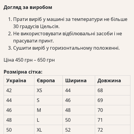
Догляд за виробом
Прати виріб у машині за температури не більше
30 градусів Цельсія.
Не використовувати відбілювальні засоби і не
прасувати принт.
Сушити виріб у горизонтальному положенні.
Діапазон
Ціна
450
грн
–
650
грн
цін:
Розмірна сітка:
від
Україна
Європа
Ширина
Довжина
450 грн
до
42
XS
44
68
650 грн
44
S
46
69
46
M
48
70
48
L
50
71
50
XL
52
72