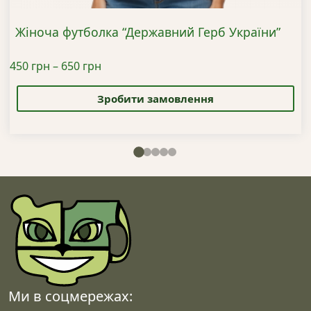
Жіноча футболка “Державний Герб України”
Діапазон
450
грн
–
650
грн
Цей
цін:
товар
від
Зробити замовлення
має
450 грн
кілька
до
варіантів.
650 грн
Параметри
можна
вибрати
на
сторінці
товару
Ми в соцмережах: