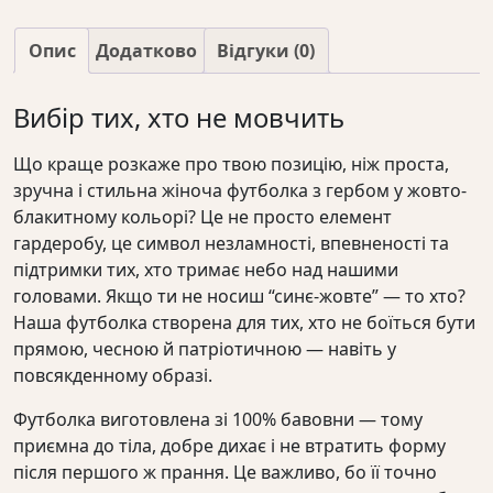
жовто-
блакитним
Опис
Додатково
Відгуки (0)
кількість
Вибір тих, хто не мовчить
Що краще розкаже про твою позицію, ніж проста,
зручна і стильна жіноча футболка з гербом у жовто-
блакитному кольорі? Це не просто елемент
гардеробу, це символ незламності, впевненості та
підтримки тих, хто тримає небо над нашими
головами. Якщо ти не носиш “синє-жовте” — то хто?
Наша футболка створена для тих, хто не боїться бути
прямою, чесною й патріотичною — навіть у
повсякденному образі.
Футболка виготовлена зі 100% бавовни — тому
приємна до тіла, добре дихає і не втратить форму
після першого ж прання. Це важливо, бо її точно