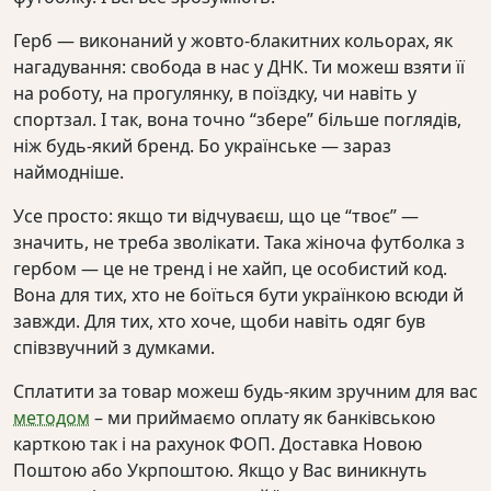
Герб — виконаний у жовто-блакитних кольорах, як
нагадування: свобода в нас у ДНК. Ти можеш взяти її
на роботу, на прогулянку, в поїздку, чи навіть у
спортзал. І так, вона точно “збере” більше поглядів,
ніж будь-який бренд. Бо українське — зараз
наймодніше.
Усе просто: якщо ти відчуваєш, що це “твоє” —
значить, не треба зволікати. Така жіноча футболка з
гербом — це не тренд і не хайп, це особистий код.
Вона для тих, хто не боїться бути українкою всюди й
завжди. Для тих, хто хоче, щоби навіть одяг був
співзвучний з думками.
Сплатити за товар можеш будь-яким зручним для вас
методом
– ми приймаємо оплату як банківською
карткою так і на рахунок ФОП. Доставка Новою
Поштою або Укрпоштою. Якщо у Вас виникнуть