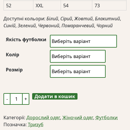
52
XXL
54
73
Доступні кольори:
Білий
,
Сірий
,
Жовтий
,
Блакитний
,
Синій
,
Зелений
,
Червоний
,
Помаранчевий
,
Чорний
Якість футболки
Колір
Розмір
Додати в кошик
Жіноча
футболка
з
Категорії:
Дорослий одяг
,
Жіночий одяг
,
Футболки
гербом
Позначка:
Тризуб
України