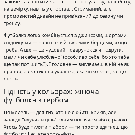
захочеться носити часто — на прогулянку, на роботу,
на вечірку, навіть у спортзал. Стриманий, але
промовистий дизайн не прив’язаний до сезону чи
тренду.
Футболка легко комбінується з джинсами, шортами,
спідницями — навіть із військовими берцями, якщо
треба. А ще — це чудовий подарунок для подруги,
мами чи себе улюбленої (особливо себе, бо хто тебе
ще так потішить?). І головне — виглядаєш в ній не як
прапор, а як стильна українка, яка чітко знає, за що
стоїть.
Гідність у кольорах: жіноча
футболка з гербом
Ця модель — для тих, хто не любить криків, але
завжди “влучає в ціль” одним поглядом або фразою.
Хтось буде пиляти підбори — ти просто вдягнеш цю
футболку. І всі все зрозуміють.