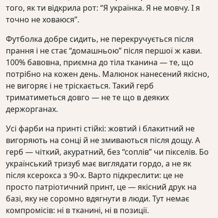
того, як ти відкрила рот: “Я українка. Я не мовчу. І я
точно не ховаюся”.
Футболка добре сидить, не перекручується після
прання і не стає “домашньою” після першої ж кави.
100% бавовна, приємна до тіла тканина — те, що
потрібно на кожен день. Малюнок нанесений якісно,
не вигоряє і не тріскається. Такий герб
триматиметься довго — не те що в деяких
держорганах.
Усі фарби на принті стійкі: жовтий і блакитний не
вигоряють на сонці й не змиваються після дощу. А
герб — чіткий, акуратний, без “соплів” чи пікселів. Бо
український тризуб має виглядати гордо, а не як
після ксерокса з 90-х. Варто підкреслити: це не
просто патріотичний принт, це — якісний друк на
базі, яку не соромно вдягнути в люди. Тут немає
компромісів: ні в тканині, ні в позиції.