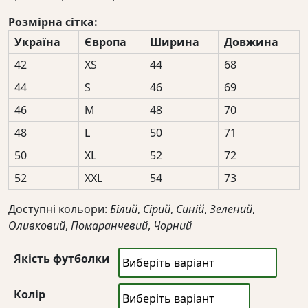
цін:
Розмірна сітка:
від
Україна
Європа
Ширина
Довжина
450 грн
до
42
XS
44
68
650 грн
44
S
46
69
46
M
48
70
48
L
50
71
50
XL
52
72
52
XXL
54
73
Доступні кольори:
Білий
,
Сірий
,
Синій
,
Зелений
,
Оливковий
,
Помаранчевий
,
Чорний
Якість футболки
Колір