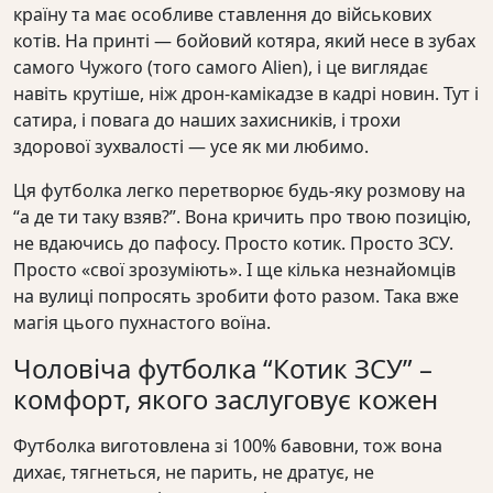
країну та має особливе ставлення до військових
котів. На принті — бойовий котяра, який несе в зубах
самого Чужого (того самого Alien), і це виглядає
навіть крутіше, ніж дрон-камікадзе в кадрі новин. Тут і
сатира, і повага до наших захисників, і трохи
здорової зухвалості — усе як ми любимо.
Ця футболка легко перетворює будь-яку розмову на
“а де ти таку взяв?”. Вона кричить про твою позицію,
не вдаючись до пафосу. Просто котик. Просто ЗСУ.
Просто «свої зрозуміють». І ще кілька незнайомців
на вулиці попросять зробити фото разом. Така вже
магія цього пухнастого воїна.
Чоловіча футболка “Котик ЗСУ” –
комфорт, якого заслуговує кожен
Футболка виготовлена зі 100% бавовни, тож вона
дихає, тягнеться, не парить, не дратує, не