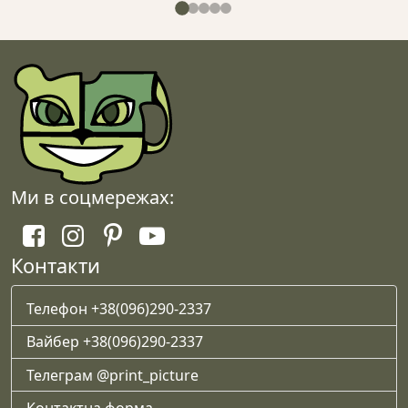
650 грн
варіантів.
Параметри
можна
вибрати
на
сторінці
товару
Ми в соцмережах:
Контакти
Телефон +38(096)290-2337
Вайбер +38(096)290-2337
Телеграм @print_picture
Контактна форма