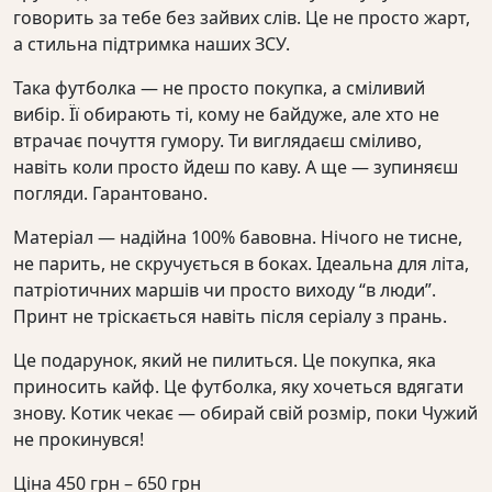
говорить за тебе без зайвих слів. Це не просто жарт,
а стильна підтримка наших ЗСУ.
Така футболка — не просто покупка, а сміливий
вибір. Її обирають ті, кому не байдуже, але хто не
втрачає почуття гумору. Ти виглядаєш сміливо,
навіть коли просто йдеш по каву. А ще — зупиняєш
погляди. Гарантовано.
Матеріал — надійна 100% бавовна. Нічого не тисне,
не парить, не скручується в боках. Ідеальна для літа,
патріотичних маршів чи просто виходу “в люди”.
Принт не тріскається навіть після серіалу з прань.
Це подарунок, який не пилиться. Це покупка, яка
приносить кайф. Це футболка, яку хочеться вдягати
знову. Котик чекає — обирай свій розмір, поки Чужий
не прокинувся!
Діапазон
Ціна
450
грн
–
650
грн