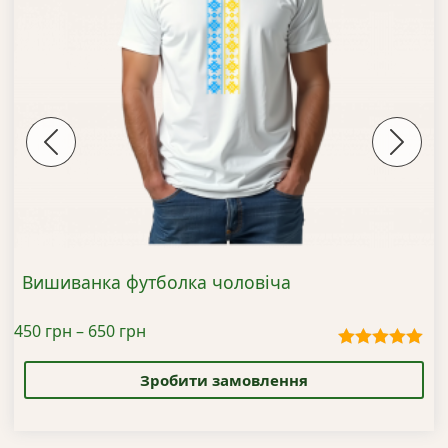
Previous
Next
Вишиванка футболка чоловіча
Діапазон
450
грн
–
650
грн
цін:
Цей
Оцінено в
від
5.00
з 5
товар
Зробити замовлення
450 грн
має
до
кілька