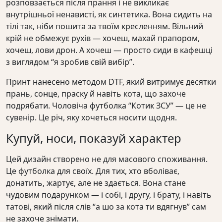
розповзається після прання і не викликає
внутрішньої ненависті, як синтетика. Вона сидить на
тілі так, ніби пошита за твоїм кресленням. Вільний
крій не обмежує рухів — хочеш, махай прапором,
хочеш, лови дрон. А хочеш — просто сиди в кафешці
з виглядом “я зробив свій вибір”.
Принт нанесено методом DTF, який витримує десятки
прань, сонце, праску й навіть кота, що захоче
подрябати. Чоловіча футболка “Котик ЗСУ” — це не
сувенір. Це річ, яку хочеться носити щодня.
Купуй, носи, показуй характер
Цей дизайн створено не для масового споживання.
Це футболка для своїх. Для тих, хто вболіває,
донатить, жартує, але не здається. Вона стане
чудовим подарунком — і собі, і другу, і брату, і навіть
татові, який після слів “а шо за кота ти вдягнув” сам
не захоче знімати.