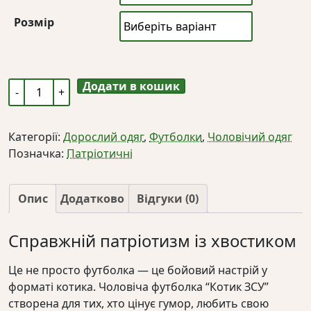
Розмір
Додати в кошик
Чоловіча
футболка
"Котик
Категорії:
Дорослий одяг
,
Футболки
,
Чоловічий одяг
ЗСУ"
Позначка:
Патріотичні
кількість
Опис
Додатково
Відгуки (0)
Справжній патріотизм із хвостиком
Це не просто футболка — це бойовий настрій у
форматі котика. Чоловіча футболка “Котик ЗСУ”
створена для тих, хто цінує гумор, любить свою