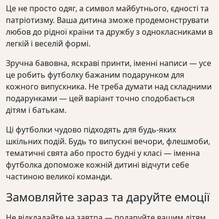
Це не просто одяг, а символ майбутнього, єдності та
патріотизму. Ваша дитина зможе продемонструвати
любов до рідної країни та дружбу з однокласниками в
легкій і веселій формі.
Зручна бавовна, яскраві принти, іменні написи — усе
це робить футболку бажаним подарунком для
кожного випускника. Не треба думати над складними
подарунками — цей варіант точно сподобається
дітям і батькам.
Ці футболки чудово підходять для будь-яких
шкільних подій. Будь то випускні вечори, флешмоби,
тематичні свята або просто будні у класі — іменна
футболка допоможе кожній дитині відчути себе
частиною великої команди.
Замовляйте зараз та даруйте емоції
Не відкладайте на завтра — подаруйте вашим дітям