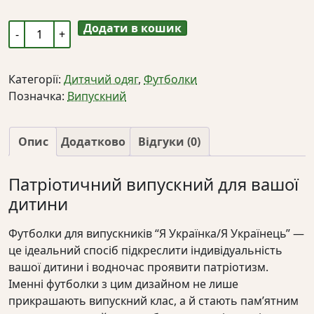
Додати в кошик
Футболки
для
випускників
Категорії:
Дитячий одяг
,
Футболки
"Я
Позначка:
Випускний
Українка/
Я
Українець"
Опис
Додатково
Відгуки (0)
іменні
кількість
Патріотичний випускний для вашої
дитини
Футболки для випускників “Я Українка/Я Українець” —
це ідеальний спосіб підкреслити індивідуальність
вашої дитини і водночас проявити патріотизм.
Іменні футболки з цим дизайном не лише
прикрашають випускний клас, а й стають пам’ятним