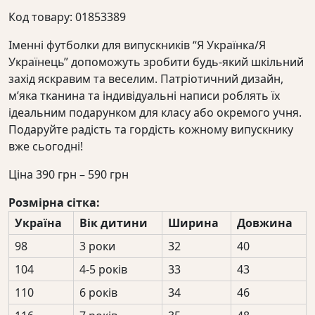
Код товару: 01853389
Іменні футболки для випускників “Я Українка/Я
Українець” допоможуть зробити будь-який шкільний
захід яскравим та веселим. Патріотичний дизайн,
м’яка тканина та індивідуальні написи роблять їх
ідеальним подарунком для класу або окремого учня.
Подаруйте радість та гордість кожному випускнику
вже сьогодні!
Діапазон
Ціна
390
грн
–
590
грн
цін:
Розмірна сітка:
від
Україна
Вік дитини
Ширина
Довжина
390 грн
до
98
3 роки
32
40
590 грн
104
4-5 років
33
43
110
6 років
34
46