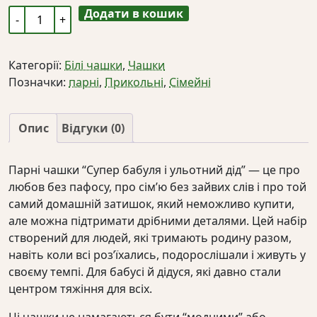
Додати в кошик
Парні
чашки
"Супер
Категорії:
Білі чашки
,
Чашки
бабуля
Позначки:
парні
,
Прикольні
,
Сімейні
і
ульотний
дід"
Опис
Відгуки (0)
кількість
Парні чашки “Супер бабуля і ульотний дід” — це про
любов без пафосу, про сім’ю без зайвих слів і про той
самий домашній затишок, який неможливо купити,
але можна підтримати дрібними деталями. Цей набір
створений для людей, які тримають родину разом,
навіть коли всі роз’їхались, подорослішали і живуть у
своєму темпі. Для бабусі й дідуся, які давно стали
центром тяжіння для всіх.
Ці чашки не намагаються бути “модними” або