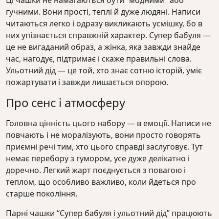
гучними. Вони прості, теплі й дуже людяні. Написи
читаються легко і одразу викликають усмішку, бо в
них упізнається справжній характер. Супер бабуля —
це не вигаданий образ, а жінка, яка завжди знайде
час, нагодує, підтримає і скаже правильні слова.
Ульотний дід — це той, хто знає сотню історій, уміє
пожартувати і завжди лишається опорою.
Про сенс і атмосферу
Головна цінність цього набору — в емоції. Написи не
повчають і не моралізують, вони просто говорять
приємні речі тим, хто цього справді заслуговує. Тут
немає перебору з гумором, усе дуже делікатно і
доречно. Легкий жарт поєднується з повагою і
теплом, що особливо важливо, коли йдеться про
старше покоління.
Парні чашки “Супер бабуля і ульотний дід” працюють