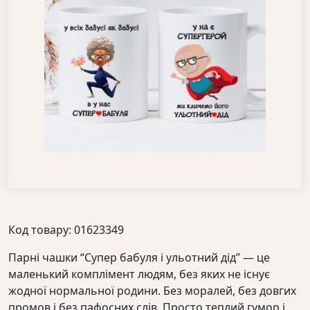
Код товару: 01623349
Парні чашки “Супер бабуля і ульотний дід” — це
маленький комплімент людям, без яких не існує
жодної нормальної родини. Без моралей, без довгих
промов і без пафосних слів. Просто теплий гумор і