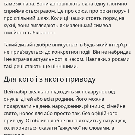
саме як пара. Вони доповнюють одна одну і логічно
сприймаються разом. Це про союз, про роки поруч і
про спільний шлях. Коли ці чашки стоять поряд на
кухні, вони виглядають як маленький символ
сімейної стабільності.
Такий дизайн добре вписується в будь-який інтер’єр і
не прив’язується до конкретної події. Він не набридає
і не втрачає актуальності з часом. Навпаки, з роками
такі речі стають ще ціннішими.
Для кого і з якого приводу
Цей набір ідеально підходить як подарунок від
онуків, дітей або всієї родини. Його можна
подарувати на день народження, річницю, сімейне
свято, новосілля або просто так, без офіційного
приводу. Особливо добре він підходить у ситуаціях,
коли хочеться сказати “дякуємо” не словами, а
справою.