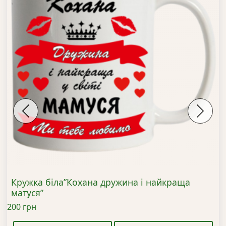
Previous
Next
Кружка біла”Кохана дружина і найкраща
матуся”
200
грн