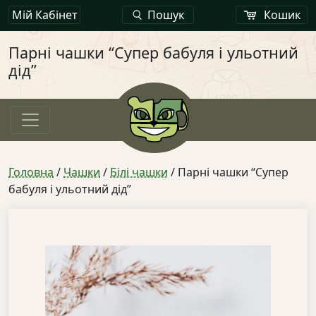
Мій Кабінет
Пошук
Кошик
Парні чашки “Супер бабуля і ульотний
дід”
Головна
/
Чашки
/
Білі чашки
/ Парні чашки “Супер
бабуля і ульотний дід”