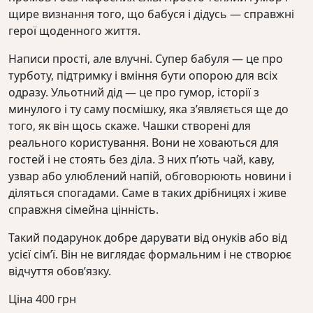
щире визнання того, що бабуся і дідусь — справжні
герої щоденного життя.
Написи прості, але влучні. Супер бабуля — це про
турботу, підтримку і вміння бути опорою для всіх
одразу. Ульотний дід — це про гумор, історії з
минулого і ту саму посмішку, яка з’являється ще до
того, як він щось скаже. Чашки створені для
реального користування. Вони не ховаються для
гостей і не стоять без діла. З них п’ють чай, каву,
узвар або улюблений напій, обговорюють новини і
діляться спогадами. Саме в таких дрібницях і живе
справжня сімейна цінність.
Такий подарунок добре дарувати від онуків або від
усієї сім’ї. Він не виглядає формальним і не створює
відчуття обов’язку.
Ціна
400
грн