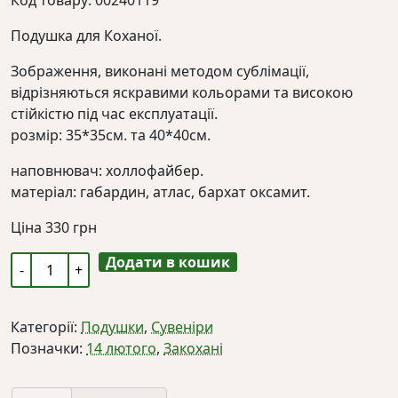
Подушка для Коханої.
Зображення, виконані методом сублімації,
відрізняються яскравими кольорами та високою
стійкістю під час експлуатації.
розмір: 35*35см. та 40*40см.
наповнювач: холлофайбер.
матеріал: габардин, атлас, бархат оксамит.
Ціна
330
грн
Додати в кошик
Подушка
для
Коханої.
Категорії:
Подушки
,
Сувеніри
кількість
Позначки:
14 лютого
,
Закохані