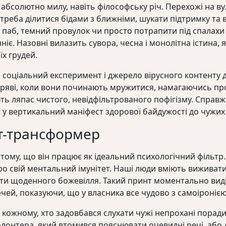
абсолютно милу, навіть філософську річ. Перехожі на ву
треба ділитися бідами з ближніми, шукати підтримку та в
б, паб, темний провулок чи просто потрапити під спалахи
ніє. Назовні вилазить сувора, чесна і монолітна істина, 
х грудей.
й соціальний експеримент і джерело вірусного контенту д
мряві, коли вони починають мружитися, намагаючись пр
ть ляпас чистого, невідфільтрованого пофігізму. Справж
є у вертикальний маніфест здорової байдужості до чужих
т-трансформер
 тому, що він працює як ідеальний психологічний фільтр.
о свій ментальний імунітет. Наші люди вміють виживати 
ти щоденного божевілля. Такий принт моментально виді
ей, показуючи, що у власника все чудово з самоіронією 
 кожному, хто задовбався слухати чужі непрохані порад
олонтера, який втомився пояснювати очевидні речі, або 