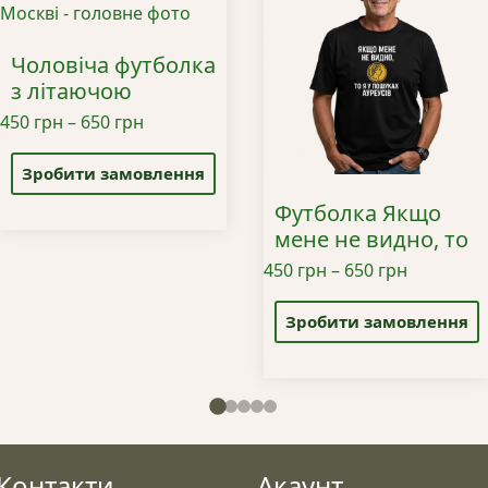
Чоловіча футболка
з літаючою
кришкою в Москві
Діапазон
450
грн
–
650
грн
Цей
цін:
товар
від
Зробити замовлення
має
450 грн
Футболка Якщо
кілька
до
мене не видно, то
варіантів.
650 грн
я у пошуках
Діапазон
450
грн
–
650
грн
Параметри
Ауреусів
Цей
цін:
можна
товар
від
Зробити замовлення
вибрати
має
450 грн
на
кілька
до
сторінці
варіантів.
650 грн
товару
Параметри
можна
вибрати
Контакти
Акаунт