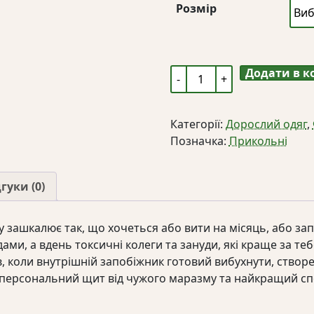
Розмір
Додати в 
Прикольна
чоловіча
футболка
Категорії:
Дорослий одяг
,
"Всім
Позначка:
Прикольні
похуй":
принт-
трансформер
гуки (0)
кількість
су зашкалює так, що хочеться або вити на місяць, або за
ми, а вдень токсичні колеги та зануди, які краще за теб
в, коли внутрішній запобіжник готовий вибухнути, створ
ій персональний щит від чужого маразму та найкращий с