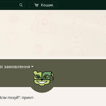
Кошик
ві замовлення
Кошик
сім похуй”: принт-