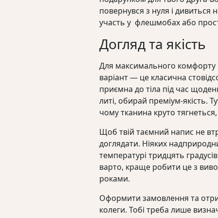
повернувся з нуля і дивиться н
участь у флешмобах або прост
Догляд та якість
Для максимального комфорту м
варіант — це класична стовідс
приємна до тіла під час щоденн
литі, обирай преміум-якість. Т
чому тканина круто тягнеться,
Щоб твій таємний напис не втр
доглядати. Ніяких надприродн
температурі тридцять градусі
варто, краще робити це з вивор
роками.
Оформити замовлення та отрим
колеги. Тобі треба лише визна