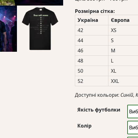
цін:
Розмірна сітка:
від
Україна
Європа
500 
до
42
XS
700 
44
S
46
M
48
L
50
XL
52
XXL
Доступні кольори:
Синій
,
Якість футболки
Колір