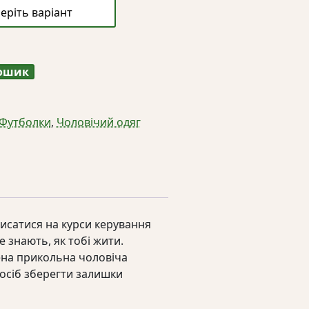
кошик
Футболки
,
Чоловічий одяг
писатися на курси керування
е знають, як тобі жити.
ена прикольна чоловіча
посіб зберегти залишки