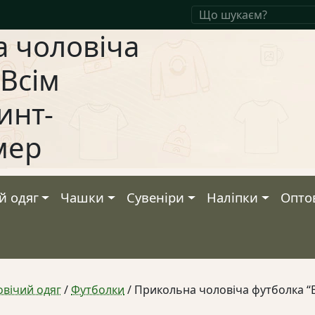
 чоловіча
“Всім
инт-
мер
й одяг
Чашки
Сувеніри
Наліпки
Опто
вічий одяг
/
Футболки
/ Прикольна чоловіча футболка “В