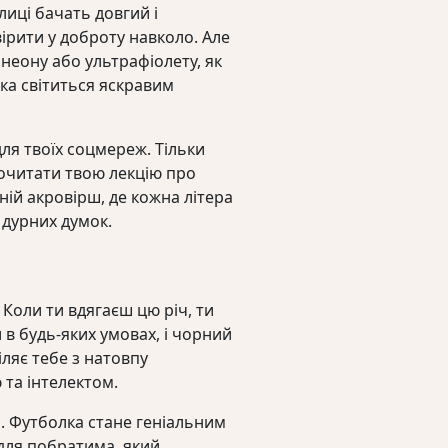
лиці бачать довгий і
ірити у доброту навколо. Але
 неону або ультрафіолету, як
яка світиться яскравим
ля твоїх соцмереж. Тільки
очитати твою лекцію про
ній акровірш, де кожна літера
 дурних думок.
 Коли ти вдягаєш цю річ, ти
в будь-яких умовах, і чорний
ляє тебе з натовпу
та інтелектом.
и. Футболка стане геніальним
для побратима, який