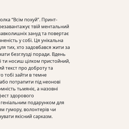
У кошику немає тов
лка “Всім похуй”. Принт-
езавантажує твій ментальний
навколишніх зануд та повертає
еність у собі. Ця унікальна
ля тих, хто задовбався жити за
ати безглузді поради. Вдень
і ти носиш цілком пристойний,
й текст про доброту та
о тобі зайти в темне
або потрапити під неонові
омність тьмяніє, а назовні
фест здорового
ає геніальним подарунком для
ям гумору, волонтерів чи
нувати якісний сарказм.
пазон