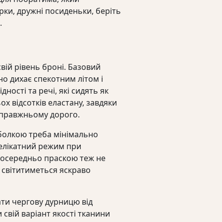
ірки, дружні посиденьки, беріть
.
вій рівень броні. Базовий
но дихає спекотним літом і
ності та речі, які сидять як
ох відсотків еластану, завдяки
-справжньому дорого.
тболкою треба мінімально
делікатний режим при
зпосередньо праскою теж не
а світитиметься яскраво
ати чергову дурницю від
свій варіант якості тканини