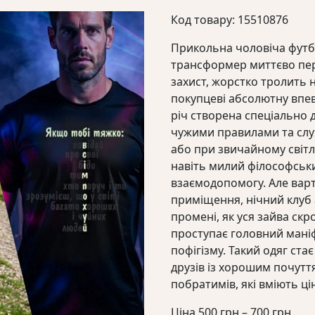
Код товару: 15510876
Прикольна чоловіча футбо
трансформер миттєво пер
захист, жорстко тролить 
покупцеві абсолютну впевн
річ створена спеціально д
чужими правилами та слух
або при звичайному світл
навіть милий філософськи
взаємодопомогу. Але варт
приміщення, нічний клуб 
промені, як уся зайва скр
проступає головний мані
пофігізму. Такий одяг ст
друзів із хорошим почутт
побратимів, які вміють ці
Діа
Ціна
500
грн
–
700
грн