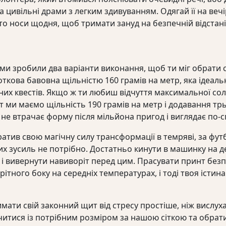
а цивільні драми з легким здивуванням. Одягай її на веч
о носи щодня, щоб тримати зануд на безпечній відстані
и зробили два варіанти виконання, щоб ти міг обрати с
откова бавовна щільністю 160 грамів на метр, яка ідеаль
их квестів. Якщо ж ти любиш відчуття максимальної солід
ут ми маємо щільність 190 грамів на метр і додавання трь
 не втрачає форму після мільйона пригод і виглядає по
атив свою магічну силу трансформації в темряві, за фу
их зусиль не потрібно. Достатньо кинути в машинку на 
в і вивернути навиворіт перед цим. Прасувати принт бе
ітного боку на середніх температурах, і тоді твоя істин
ати свій законний щит від стресу простіше, ніж вислух
читися із потрібним розміром за нашою сіткою та обрати 