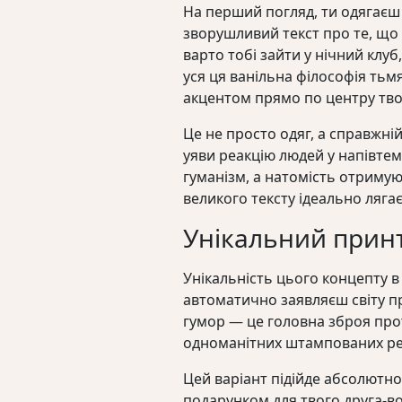
На перший погляд, ти одягаєш 
зворушливий текст про те, що 
варто тобі зайти у нічний клу
уся ця ванільна філософія тьмя
акцентом прямо по центру твої
Це не просто одяг, а справжні
уяви реакцію людей у напівте
гуманізм, а натомість отримую
великого тексту ідеально ляга
Унікальний прин
Унікальність цього концепту в
автоматично заявляєш світу пр
гумор — це головна зброя про
одноманітних штампованих реч
Цей варіант підійде абсолютно
подарунком для твого друга-в