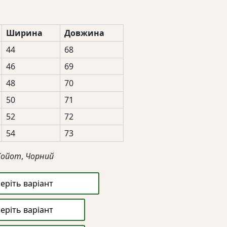
Ширина
Довжина
грн
44
68
грн
46
69
48
70
50
71
52
72
54
73
Койот
,
Чорний