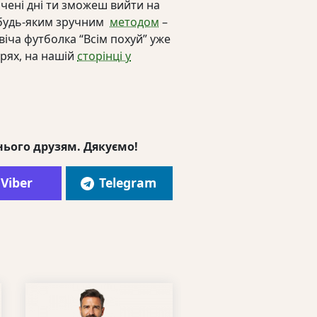
ічені дні ти зможеш вийти на
ш будь-яким зручним
методом
–
іча футболка “Всім похуй” уже
арях, на нашій
сторінці у
нього друзям. Дякуємо!
Viber
Telegram