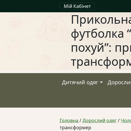
Мій Кабінет
Прикольна
футболка 
похуй”: пр
трансфор
Дитячий одяг
Доросли
Головна
/
Дорослий одяг
/
Чоло
трансформер