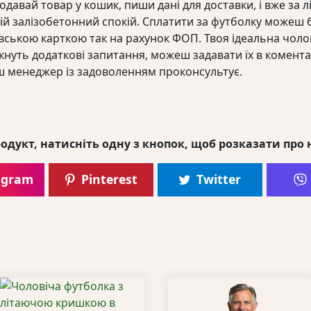
давай товар у кошик, пиши дані для доставки, і вже за л
вій залізобетонний спокій. Сплатити за футболку може
ською карткою так на рахунок ФОП. Твоя ідеальна чолов
икнуть додаткові запитання, можеш задавати їх в комент
ш менеджер із задоволенням проконсультує.
одукт, натисніть одну з кнопок, щоб розказати про 
agram
Pinterest
Twitter