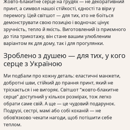
Жовто-блакитне серце на грудях — не декоративний
принт, а символ нашої стійкості, єдності та віри у
перемогу. Цей світшот — для тих, хто не боїться
демонструвати свою позицію і водночас цінує
зручність, тепло й якість. Виготовлений із приємного
до тіла трикотажу, він стане вашим улюбленим
варіантом як для дому, так і для прогулянки.
Зроблено з душею — для тих, у кого
серце з Україною
Ми подбали про кожну деталь: еластичні манжети,
добротні шви, стійкий до прання принт, який не
тріскається і не вигоряє. Світшот “жовто-блакитне
серце” доступний у кількох розмірах, тож легко
обрати саме свій. А ще — це чудовий подарунок.
Подрузі, сестрі, мамі або собі коханій — не
обов’язково чекати нагоди, щоб потішити себе
теплом.