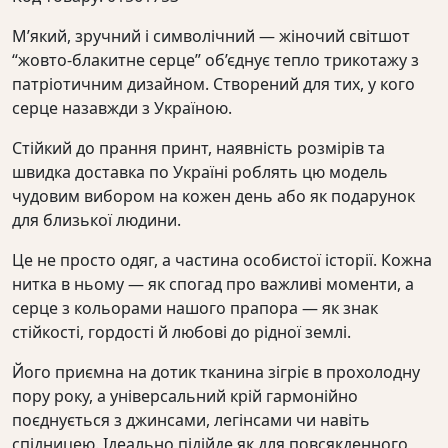
М’який, зручний і символічний — жіночий світшот
“жовто-блакитне серце” об’єднує тепло трикотажу з
патріотичним дизайном. Створений для тих, у кого
серце назавжди з Україною.
Стійкий до прання принт, наявність розмірів та
швидка доставка по Україні роблять цю модель
чудовим вибором на кожен день або як подарунок
для близької людини.
Це не просто одяг, а частина особистої історії. Кожна
нитка в ньому — як спогад про важливі моменти, а
серце з кольорами нашого прапора — як знак
стійкості, гордості й любові до рідної землі.
Його приємна на дотик тканина зігріє в прохолодну
пору року, а універсальний крій гармонійно
поєднується з джинсами, легінсами чи навіть
спідницею. Ідеально підійде як для повсякденного