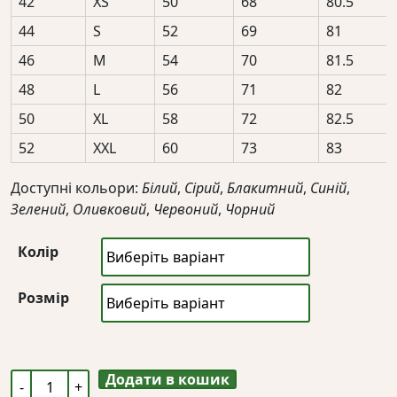
42
XS
50
68
80.5
44
S
52
69
81
46
M
54
70
81.5
48
L
56
71
82
50
XL
58
72
82.5
52
XXL
60
73
83
Доступні кольори:
Білий
,
Сірий
,
Блакитний
,
Синій
,
Зелений
,
Оливковий
,
Червоний
,
Чорний
Колір
Розмір
Додати в кошик
Жіночий