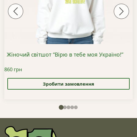
Previous
Next
Жіночий світшот “Вірю в тебе моя Україно!”
860
грн
Цей
товар
Зробити замовлення
має
кілька
варіантів.
Параметри
можна
вибрати
на