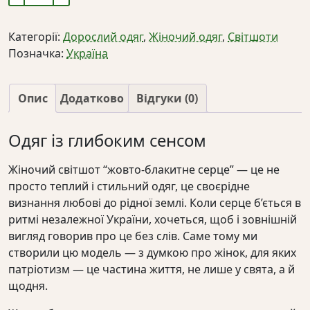
світшот
"жовто-
Категорії:
Дорослий одяг
,
Жіночий одяг
,
Світшоти
блакитне
Позначка:
Україна
серце"
кількість
Опис
Додатково
Відгуки (0)
Одяг із глибоким сенсом
Жіночий світшот “жовто-блакитне серце” — це не
просто теплий і стильний одяг, це своєрідне
визнання любові до рідної землі. Коли серце б’ється в
ритмі незалежної України, хочеться, щоб і зовнішній
вигляд говорив про це без слів. Саме тому ми
створили цю модель — з думкою про жінок, для яких
патріотизм — це частина життя, не лише у свята, а й
щодня.