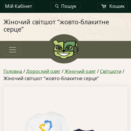
Мій Кабінет
Пошук
Кошик
Жіночий світшот “жовто-блакитне
серце”
Головна
/
Дорослий одяг
/
Жіночий одяг
/
Світшоти
/
Жіночий світшот “жовто-блакитне серце”