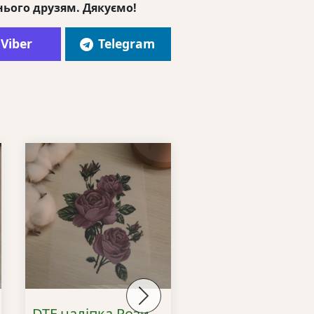
нього друзям. Дякуємо!
Viber
Telegram
Next
DTF наліпка Рози
DTF принт на