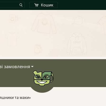
Кошик
ві замовлення
Кошик
няшники та маки»