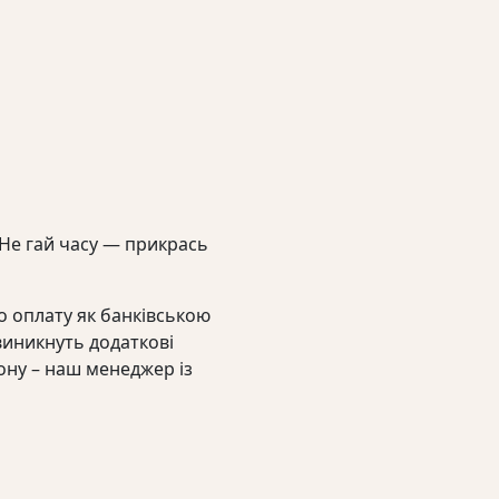
. Не гай часу — прикрась
 оплату як банківською
виникнуть додаткові
ону – наш менеджер із