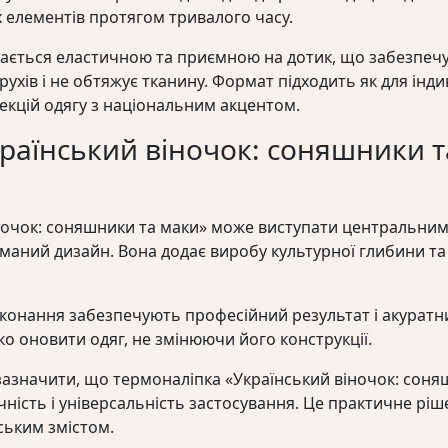
их елементів протягом тривалого часу.
ається еластичною та приємною на дотик, що забезпечу
ухів і не обтяжує тканину. Формат підходить як для індиві
екцій одягу з національним акцентом.
раїнський віночок: соняшники т
іночок: соняшники та маки» може виступати центральни
аний дизайн. Вона додає виробу культурної глибини та 
иконання забезпечують професійний результат і акуратн
о оновити одяг, не змінюючи його конструкції.
азначити, що термоналіпка «Український віночок: соня
ічність і універсальність застосування. Це практичне рі
ським змістом.