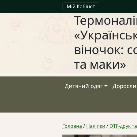
Мій Кабінет
Термоналі
«Українсь
віночок: 
та маки»
Дитячий одяг
Доросли
Головна
/
Наліпки
/
DTF-друк т