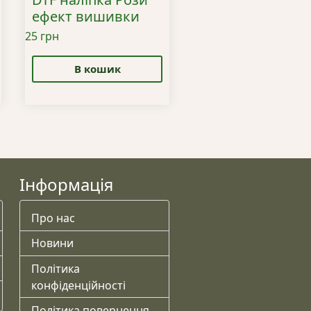
ефект вишивки
тканину: Україн
25
грн
125
грн
В кошик
В кошик
Швид
покуп
Інформація
Про нас
Новини
Політика
конфіденційності
Політика повернення