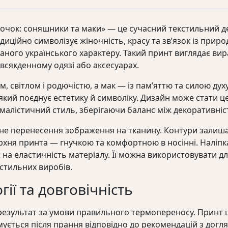
ночок: соняшники та маки» — це сучасний текстильний д
диційно символізує жіночність, красу та зв’язок із прир
ваного українського характеру. Такий принт виглядає вир
всякденному одязі або аксесуарах.
 світлом і родючістю, а мак — із пам’яттю та силою духу
який поєднує естетику й символіку. Дизайн може стати
малістичний стиль, зберігаючи баланс між декоративніс
не перенесення зображення на тканину. Контури залишаю
хня принта — гнучкою та комфортною в носінні. Наліпка
 на еластичність матеріалу. Її можна використовувати для
кстильних виробів.
ії та довговічність
результат за умови правильного термопереносу. Принт щ
мується після прання відповідно до рекомендацій з догля