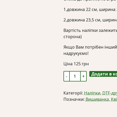
1.довжина 22 см, ширина 
2.довжина 23,5 см, ширин
Вартість наліпки залежить
сторона)
Якщо Вам потрібен інший
надрукуємо!
Ціна
125
грн
Додати в 
Термоналіпка
«Український
віночок:
Категорії:
Наліпки
,
DTF-др
соняшники
Позначки:
Вишиванка
,
Кв
та
маки»
кількість