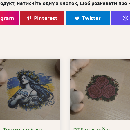
одукт, натисніть одну з кнопок, щоб розказати про 
agram
Pinterest
Twitter
Термоналіпка
DTF наклейка