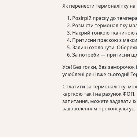
Як перенести термоналіпку на 
Розігрій праску до темпер
Розмісти термоналіпку ма
Накрий тонкою тканиною 
Притисни праскою з максим
Залиш охолонути. Обережно
За потреби — притисни ще
Усе! Без голки, без заморочок 
улюблені речі вже сьогодні! Т
Сплатити за Термоналіпку мож
карткою так і на рахунок ФОП
запитання, можете задавати їх
задоволенням проконсультує.