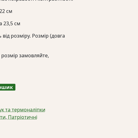
22 см
а 23,5 см
 від розміру. Розмір (довга
 розмір замовляйте,
кошик
ук та термоналіпки
іти
,
Патріотичні