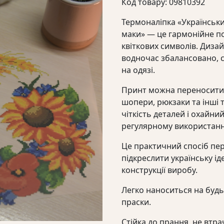
Код товару: 09810392
Термоналіпка «Українськи
маки» — це гармонійне п
квіткових символів. Дизай
водночас збалансовано, 
на одязі.
Принт можна переносити н
шопери, рюкзаки та інші т
чіткість деталей і охайни
регулярному використанн
Це практичний спосіб пер
підкреслити українську ід
конструкції виробу.
Легко наноситься на буд
праски.
Стійка до прання, не втрач