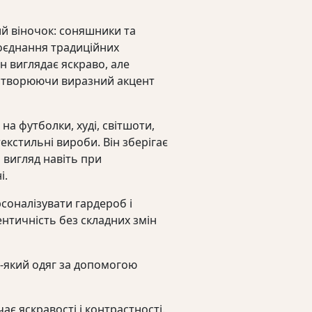
У кошику немає тов
й віночок: соняшники та
оєднання традиційних
н виглядає яскраво, але
створюючи виразний акцент
а футболки, худі, світшоти,
екстильні вироби. Він зберігає
й вигляд навіть при
і.
соналізувати гардероб і
ентичність без складних змін
ь-який одяг за допомогою
ає яскравості і контрастності.