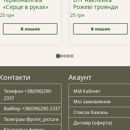
«Серце в руках»
Рожеві троянди
25
грн
25
грн
В кошик
В кошик
Контакти
Акаунт
Телефон +38(096)290-
Мій Кабінет
2337
Мої замовлення
Вайбер +38(096)290-2337
Список бажань
Телеграм @print_picture
Договір (оферта)
Контактна форма