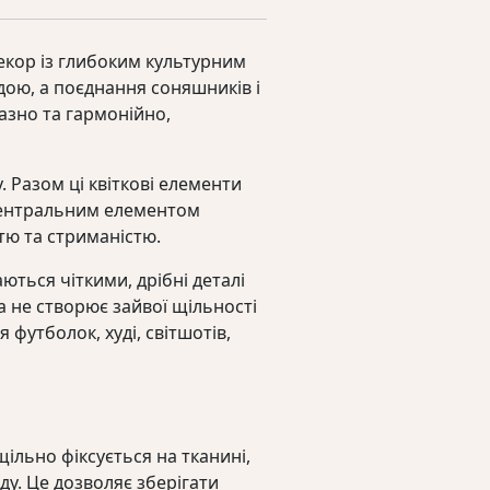
екор із глибоким культурним
одою, а поєднання соняшників і
азно та гармонійно,
. Разом ці квіткові елементи
 центральним елементом
тю та стриманістю.
ться чіткими, дрібні деталі
 не створює зайвої щільності
 футболок, худі, світшотів,
ільно фіксується на тканині,
ду. Це дозволяє зберігати