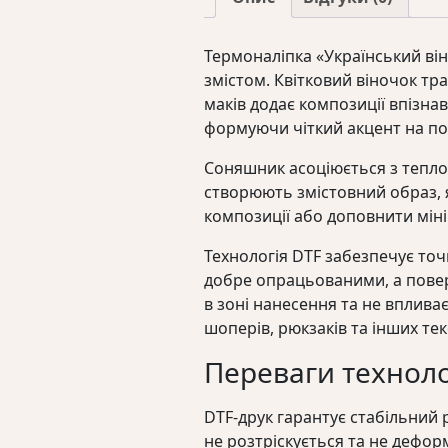
Термоналіпка «Український ві
змістом. Квітковий віночок тра
маків додає композиції впізна
формуючи чіткий акцент на по
Соняшник асоціюється з теплом,
створюють змістовний образ, 
композиції або доповнити міні
Технологія DTF забезпечує точ
добре опрацьованими, а повер
в зоні нанесення та не впливає
шоперів, рюкзаків та інших те
Переваги технолог
DTF-друк гарантує стабільний 
не розтріскується та не дефор