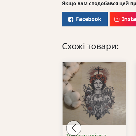
Якщо вам сподобався цей пр
Facebook
Inst
Схожі товари:
Previous
F принт на
Термоналіпка