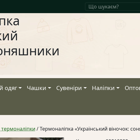
пка
кий
соняшники
й одяг
Чашки
Сувеніри
Наліпки
Опто
а термоналіпки
/ Термоналіпка «Український віночок: со