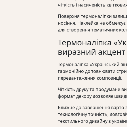
чіткість і насиченість квітков
Поверхня термоналіпки залиш
носіння. Наклейка не обмежує р
для створення тематичних кол
Термоналіпка «Ук
виразний акцент
Термоналіпка «Український в
гармонійно доповнювати стрим
перевантаження композиції.
Чіткість друку та продумане в
формат декору дозволяє швидк
Ближче до завершення варто з
технологічну точність, довгов
текстильного дизайну з україн