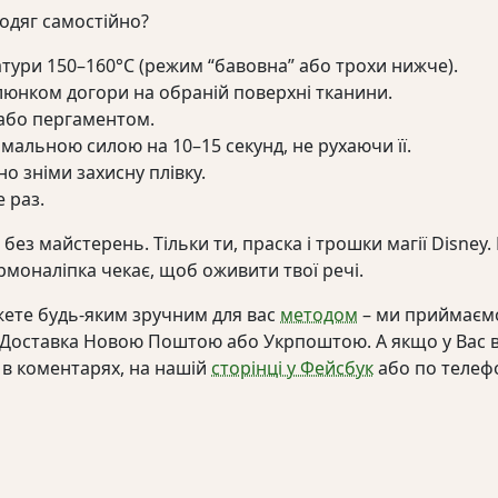
одяг самостійно?
атури 150–160°C (режим “бавовна” або трохи нижче).
люнком догори на обраній поверхні тканини.
або пергаментом.
альною силою на 10–15 секунд, не рухаючи її.
 зніми захисну плівку.
 раз.
і без майстерень. Тільки ти, праска і трошки магії Disney
ермоналіпка чекає, щоб оживити твої речі.
ете будь-яким зручним для вас
методом
– ми приймаємо
. Доставка Новою Поштою або Укрпоштою. А якщо у Вас 
 в коментарях, на нашій
сторінці у Фейсбук
або по телеф