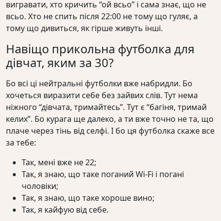
вигравати, хто кричить “ой всьо” і сама знає, що не
всьо. Хто не спить після 22:00 не тому що гуляє, а
тому що дивиться, як гірше живуть інші.
Навіщо прикольна футболка для
дівчат, яким за 30?
Бо всі ці нейтральні футболки вже набридли. Бо
хочеться виразити себе без зайвих слів. Тут нема
ніжного “дівчата, тримайтесь”. Тут є “багіня, тримай
келих”. Бо курага ще далеко, а ти вже точно не та, що
плаче через тінь від селфі. І бо ця футболка скаже все
за тебе:
Так, мені вже не 22;
Так, я знаю, що таке поганий Wi-Fi і погані
чоловіки;
Так, я знаю, що таке хороше вино;
Так, я кайфую від себе.