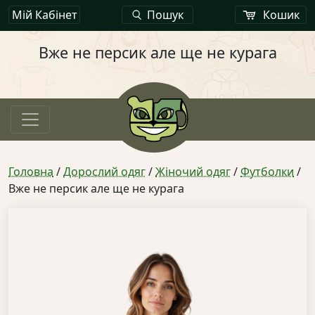
Мій Кабінет
Пошук
Кошик
Вже не персик але ще не курага
Головна
/
Дорослий одяг
/
Жіночий одяг
/
Футболки
/
Вже не персик але ще не курага