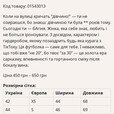
Код товару: 01543013
Коли на вулиці кричать “дівчино!” — ти не
озираєшся, бо знаєш: дівчиною ти була ** років тому.
Сьогодні ти — бАгіня. Жінка, яка себе знає, любить і
не боїться іронізувати. З досвідом, характером і
гардеробом, якому позаздрить будь-яка курага з
ТікТоку. Ця футболка — саме для тебе. І неважливо,
що тобі вже “не 20”, бо твоє “за 30” — це золота ера
сарказму, впевненості та гортанного сміху після
бокалу вина.
Діапазон
Ціна
450
грн
–
650
грн
цін:
Розмірна сітка:
від
Україна
Європа
Ширина
Довжина
450 грн
до
42
XS
44
68
650 грн
44
S
46
69