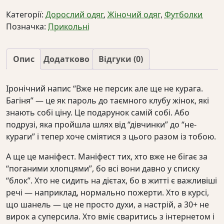
персик
Категорії:
Дорослий одяг
,
Жіночий одяг
,
Футболки
але
Позначка:
Прикольні
ще
не
курага
Опис
Додатково
Відгуки (0)
кількість
Іронічний напис “Вже не персик але ще не курага.
Багіня” — це як пароль до таємного клубу жінок, які
знають собі ціну. Це подарунок самій собі. Або
подрузі, яка пройшла шлях від “дівчинки” до “не-
кураги” і тепер хоче сміятися з цього разом із тобою.
А ще це маніфест. Маніфест тих, хто вже не бігає за
“поганими хлопцями”, бо всі вони давно у списку
“блок”. Хто не сидить на дієтах, бо в житті є важливіші
речі — наприклад, нормально пожерти. Хто в курсі,
що шанель — це не просто духи, а настрій, а 30+ не
вирок а суперсила. Хто вміє сваритись з інтернетом і