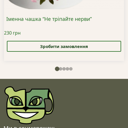
Іменна чашка “Не тріпайте нерви”
230
грн
Цей
товар
Зробити замовлення
має
кілька
варіантів.
Параметри
можна
вибрати
на
сторінці
товару